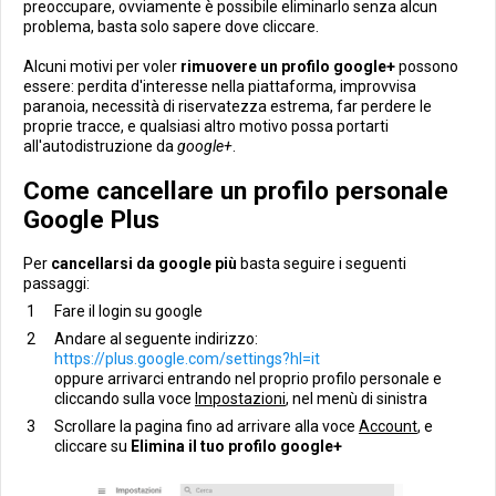
preoccupare, ovviamente è possibile eliminarlo senza alcun
problema, basta solo sapere dove cliccare.
Alcuni motivi per voler
rimuovere un profilo google+
possono
essere: perdita d'interesse nella piattaforma, improvvisa
paranoia, necessità di riservatezza estrema, far perdere le
proprie tracce, e qualsiasi altro motivo possa portarti
all'autodistruzione da
google+
.
Come cancellare un profilo personale
Google Plus
Per
cancellarsi da google più
basta seguire i seguenti
passaggi:
Fare il login su google
Andare al seguente indirizzo:
https://plus.google.com/settings?hl=it
oppure arrivarci entrando nel proprio profilo personale e
cliccando sulla voce
Impostazioni
, nel menù di sinistra
Scrollare la pagina fino ad arrivare alla voce
Account
, e
cliccare su
Elimina il tuo profilo google+