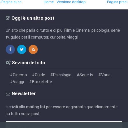
‹Pagina succ
-
Home
-
Versione desktop
-
Pagina prec›
Oggi è un altro post
Un sito che parla di tutto e di più. Film e Cinema, psicologia, serie
tv, guide per il computer, curiosità, viaggi.
Sezioni del sito
#Cinema
#Guide
#Psicologia
#Serie tv
#Varie
#Viaggi
#Barzellette
Newsletter
Iscriviti alla mailing list per essere aggiornato quotidianamente
su tutti i nuovi post