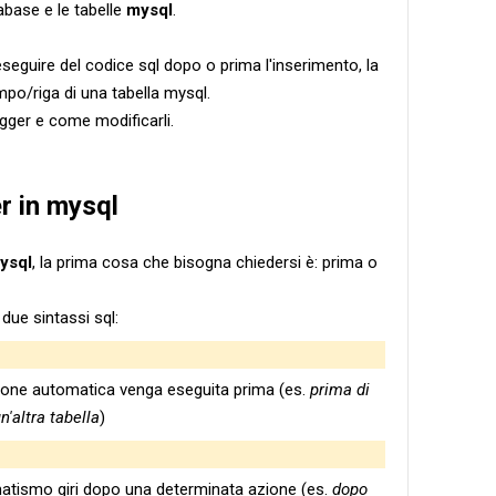
abase e le tabelle
mysql
.
 eseguire del codice sql dopo o prima l'inserimento, la
mpo/riga di una tabella mysql.
ger e come modificarli.
r in mysql
mysql
, la prima cosa che bisogna chiedersi è: prima o
 due sintassi sql:
'azione automatica venga eseguita prima (es.
prima di
n'altra tabella
)
omatismo giri dopo una determinata azione (es.
dopo