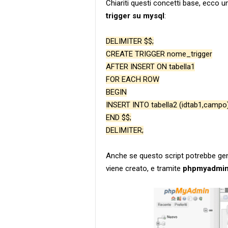
Chiariti questi concetti base, ecco u
trigger su mysql
:
DELIMITER $$;
CREATE TRIGGER nome_trigger
AFTER INSERT ON tabella1
FOR EACH ROW
BEGIN
INSERT INTO tabella2 (idtab1,camp
END $$;
DELIMITER;
Anche se questo script potrebbe gener
viene creato, e tramite
phpmyadmi