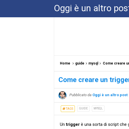
Oggi è un altro pos
Home
guide
mysql
Come creare un 
Come creare un trigge
Pubblicato da
Oggi è un altro post
GUIDE
MYSQL
TAGS
Un
trigger
è una sorta di script che 