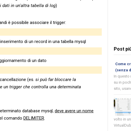
dati in un'altra tabella di log
)
i è possibile associare il trigger:
l'inserimento di un record in una tabella mysql
Post pi
'aggiornamento di un dato
Come cre
(senza 
In questo
 cancellazione (es.
si può far bloccare la
su in poch
e un trigger che controlla una determinata
sito, usand
 determinato database mysql,
deve avere un nome
o del comando
DELIMITER
.
volto in u
VirtualDub