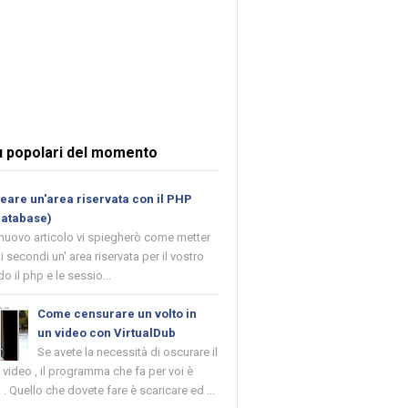
ù popolari del momento
are un'area riservata con il PHP
database)
 nuovo articolo vi spiegherò come metter
i secondi un' area riservata per il vostro
o il php e le sessio...
Come censurare un volto in
un video con VirtualDub
Se avete la necessità di oscurare il
n video , il programma che fa per voi è
 . Quello che dovete fare è scaricare ed ...