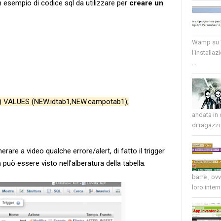
n esempio di codice sql da utilizzare per
creare un
Wamp su W
l'installaz
...
o) VALUES (NEW.idtab1,NEW.campotab1);
andata in
di ragazzi 
are a video qualche errore/alert, di fatto il trigger
n
può essere visto nell'alberatura della tabella.
barre , ov
loro intern