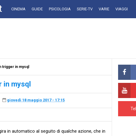
t
CINEMA
GUIDE
PSICOLOGIA
SERIE-TV
VARIE
VIAGGI
trigger in mysql
r in mysql
giovedì 18 maggio 2017 - 17:15
Te
gira in automatico al seguito di qualche azione, che in