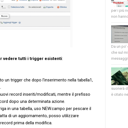
per i più 
non hanno 
Da un po'
che sul mi
vedere tutti i trigger esistenti
:
messaggio
o un trigger che dopo l'inserimento nella tabella1,
.
suonerà di
uovi record inseriti/modificati, mentre il prefisso
è citato nel
record dopo una determinata azione.
iga in una tabella, uso NEW.campo per pescare il
ratta di un aggiornamento, posso utilizzare
 record prima della modifica.