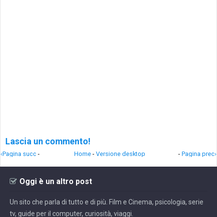
Lascia un commento!
‹Pagina succ
-
Home
-
Versione desktop
-
Pagina prec›
Oggi è un altro post
Un sito che parla di tutto e di più. Film e Cinema, psicologia, serie
tv, guide per il computer, curiosità, viaggi.