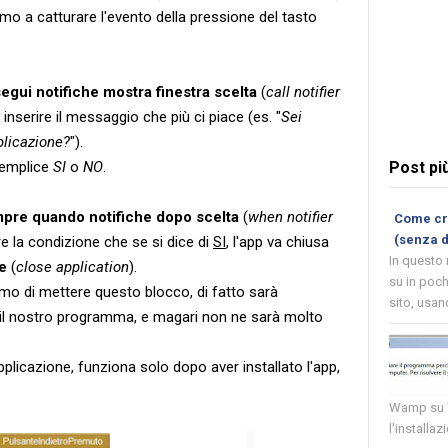
mo a catturare l'evento della pressione del tasto
egui notifiche mostra finestra scelta
(
call notifier
inserire il messaggio che più ci piace (es. "
Sei
plicazione?
").
semplice
SI
o
NO
.
Post pi
pre quando notifiche dopo scelta
(
when notifier
Come cre
(senza 
e la condizione che se si dice di
SI
, l'app va chiusa
In questo
e
(
close application
).
su in poch
mo di mettere questo blocco, di fatto sarà
sito, usand
e il nostro programma, e magari non ne sarà molto
pplicazione, funziona solo dopo aver installato l'app,
Wamp su W
l'installaz