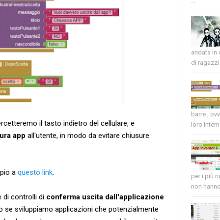
...
andata in
di ragazzi 
barre , ov
cetteremo il tasto indietro del cellulare, e
loro intern
ura app
all'utente, in modo da evitare chiusure
pio a
questo link
.
per i più 
non hanno 
di controlli di
conferma uscita dall'applicazione
o se sviluppiamo applicazioni che potenzialmente