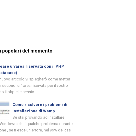
ù popolari del momento
are un'area riservata con il PHP
database)
 nuovo articolo vi spiegherò come metter
i secondi un' area riservata per il vostro
o il php e le sessio...
Come risolvere i problemi di
installazione di Wamp
Se stai provando ad installare
indows e hai qualche problema durante
ione , se ti esce un errore, nel 99% dei casi