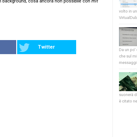
in background, cosa ancora non possibile con
mit
volto in u
VirtualDub
Twitter
Da un po'
che sul mi
messaggio
suonerà di
è citato nel