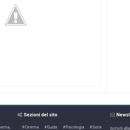
Sezioni del sito
Newsl
Cinema,
#Cinema
#Guide
#Psicologia
#Serie
Iscriviti a