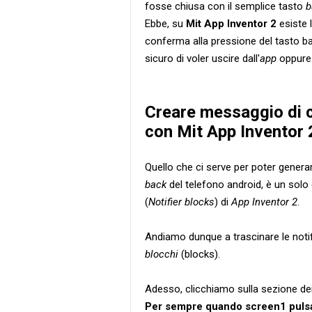
fosse chiusa con il semplice tasto
b
Ebbe, su
Mit App Inventor 2
esiste l
conferma alla pressione del tasto b
sicuro di voler uscire dall'
app
oppure 
Creare messaggio di 
con Mit App Inventor 
Quello che ci serve per poter gener
back
del telefono android, è un solo
(
Notifier blocks
) di
App Inventor 2
.
Andiamo dunque a trascinare le noti
blocchi
(blocks).
Adesso, clicchiamo sulla sezione de
Per sempre quando screen1 pulsa