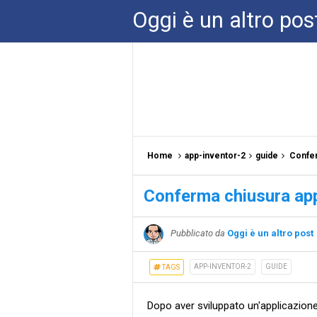
Oggi è un altro pos
Home
app-inventor-2
guide
Confer
Conferma chiusura app
Pubblicato da
Oggi è un altro post
APP-INVENTOR-2
GUIDE
TAGS
Dopo aver sviluppato un'applicazion