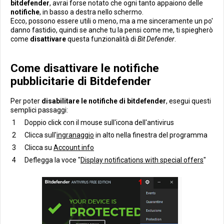
bitdefender
, avrai forse notato che ogni tanto appaiono delle
notifiche
, in basso a destra nello schermo.
Ecco, possono essere utili o meno, ma a me sinceramente un po'
danno fastidio, quindi se anche tu la pensi come me, ti spiegherò
come
disattivare
questa funzionalità di
Bit Defender
.
Come disattivare le notifiche
pubblicitarie di Bitdefender
Per poter
disabilitare le notifiche di bitdefender
, esegui questi
semplici passaggi:
Doppio click con il mouse sull'icona dell'antivirus
Clicca sull'
ingranaggio
in alto nella finestra del programma
Clicca su
Account info
Deflegga la voce "
Display notifications with special offers
"