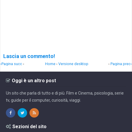
Lascia un commento!
‹Pagina succ
-
Home
-
Versione desktop
-
Pagina prec›
Oggi è un altro post
Un sito che parla di tutto e di più. Film e Cinema, psicologia, serie
tv, guide per il computer, curiosità, viaggi.
Sezioni del sito