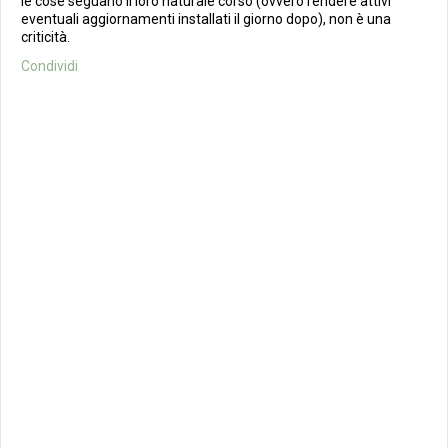
le cose seguano il loro naturale corso (ovvero rendere attivi
eventuali aggiornamenti installati il giorno dopo), non è una
criticità.
Condividi