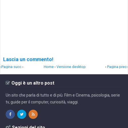
Lascia un commento!
‹Pagina succ
-
Home
-
Versione desktop
-
Pagina prec›
Oggi è un altro post
Un sito che parla di tutto e di più. Film e Cinema, psicologia, serie
tv, guide per il computer, curiosità, viaggi.
Sezioni del sito