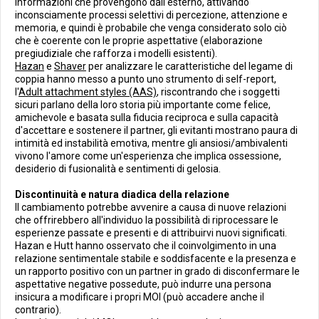
informazioni che provengono dall'esterno, attivando
inconsciamente processi selettivi di percezione, attenzione e
memoria, e quindi è probabile che venga considerato solo ciò
che è coerente con le proprie aspettative (elaborazione
pregiudiziale che rafforza i modelli esistenti).
Hazan
e
Shaver
per analizzare le caratteristiche del legame di
coppia hanno messo a punto uno strumento di self-report,
l'
Adult attachment styles (AAS)
, riscontrando che i soggetti
sicuri parlano della loro storia più importante come felice,
amichevole e basata sulla fiducia reciproca e sulla capacità
d'accettare e sostenere il partner, gli evitanti mostrano paura di
intimità ed instabilità emotiva, mentre gli ansiosi/ambivalenti
vivono l'amore come un'esperienza che implica ossessione,
desiderio di fusionalità e sentimenti di gelosia.
Discontinuità e natura diadica della relazione
Il cambiamento potrebbe avvenire a causa di nuove relazioni
che offrirebbero all'individuo la possibilità di riprocessare le
esperienze passate e presenti e di attribuirvi nuovi significati.
Hazan e Hutt hanno osservato che il coinvolgimento in una
relazione sentimentale stabile e soddisfacente e la presenza e
un rapporto positivo con un partner in grado di disconfermare le
aspettative negative possedute, può indurre una persona
insicura a modificare i propri MOI (può accadere anche il
contrario).