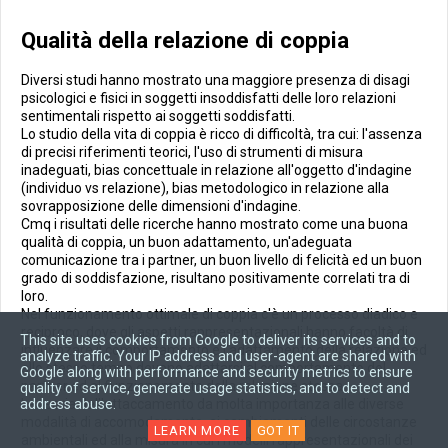
Qualità della relazione di coppia
Diversi studi hanno mostrato una maggiore presenza di disagi
psicologici e fisici in soggetti insoddisfatti delle loro relazioni
sentimentali rispetto ai soggetti soddisfatti.
Lo studio della vita di coppia è ricco di difficoltà, tra cui: l'assenza
di precisi riferimenti teorici, l'uso di strumenti di misura
inadeguati, bias concettuale in relazione all'oggetto d'indagine
(individuo vs relazione), bias metodologico in relazione alla
sovrapposizione delle dimensioni d'indagine.
Cmq i risultati delle ricerche hanno mostrato come una buona
qualità di coppia, un buon adattamento, un'adeguata
comunicazione tra i partner, un buon livello di felicità ed un buon
grado di soddisfazione, risultano positivamente correlati tra di
loro.
Nel funzionamento ottimale di coppia c'è un processo diadico e
reciproco, dove gli aspetti rappresentazionali hanno facoltà di
This site uses cookies from Google to deliver its services and to
influenzare il comportamento e l'adattamento della relazione ed
analyze traffic. Your IP address and user-agent are shared with
allo stesso tempo devono adattarsi al comportamento del
Google along with performance and security metrics to ensure
partner ed al funzionamento della relazione stessa.
quality of service, generate usage statistics, and to detect and
address abuse.
La teoria dell'attaccamento da molta importanza alle diverse
modalità di accomodamento, ai cambiamenti delle circostanze
LEARN MORE
GOT IT
ambientali ed alla misura in cui i modelli rappresentazionali dei