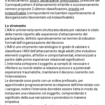
d'attaccamento:
sicuro, distanziante, preoccupato
, predittive dei
3 principali pattern d'attaccamento infantile e successivamente
vennero proposte 2 ulteriori classificazioni,
irrisolto
ed
inclassificabile
(corrispondenti nei bambini rispettivamente al
disorganizzato/disorientato ed inclassificabile).
Lo strumento
L'AAI è un'intervista semi strutturata ideata per valutare lo stato
della mente rispetto alle esperienze d'attaccamento del
partecipante, definito operativamente nei termini di indicatori
formali dell'organizzazione del discorso.
L'AAI è uno strumento narratologico in grado di valutare e
classificare i MOI dell'attaccamento degli adulti (che includono
elementi cognitivi, affettivi e comportamentali, interiorizzati a
partire dalle prime esperienze relazionali significative).
L'intervista sottopone il soggetto ai compiti di: rievocare e
riflettere su ricordi relativi a relazioni precoci e a potenziali
esperienze traumatiche, mantenere il discorso coerente con
l'intervistatore.
Le domande sono poste con un ordine prefissato, per
approfondire progressivamente la relazione dell'intervistato con
i caregiver, inoltre l'intervista dovrebbe essere fatta in modo da
instaurare una relazione col soggetto, comprendendo il
significato della sua narrazione e ponendosi in maniera
empatica.