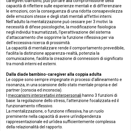
caregiver/bambino, può portare alla compromissione della
capacità di riflettere sulle esperienze mentali e di differenziare
le emozioni, con la conseguenza di una ridotta consapevolezza
delle emozioni stesse e degli stati mentali affettivi interni.
Nell'adulto la mentalizzazione può cessare per 3 motivi: la
necessità di difese psicologiche, la modificazione fisiologica
negli individui traumatizzati, l'iperattivazione del sistema
d'attaccamento che sopprime la funzione riflessiva per via
dell'eccessiva ricerca di prossimità.
La capacità di mentalizzare rende il comportamento prevedibile,
facilita la distinzione apparenza-realtà, potenzia la
comunicazione, facilita la creazione di connessioni di significato
tra mondi interni ed esterni.
Dalla diade bambino-caregiver alla coppia adulta
Le coppie sono sempre impegnate in processi d'allineamento e
risonanza, in una scansione dello stato mentale propria e del
partner (conscia ed inconscia).
I
meccanismi interpretativi interpersonali
hanno 3 funzioni di
base: la regolazione dello stress, l'attenzione focalizzata ed il
funzionamento riflessivo.
La mentalizzazione, o funzione riflessiva, ha un ruolo
preminente nella capacità di avere un'indipendenza
rappresentazionale ed un'idea sufficientemente complessa
della relazionalità del rapporto.