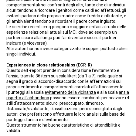
comportamentali nei confronti degli altri, tanto che gli individui
sicuri tendono a ricordare i genitori come caldi ed affettuosi, gli
evitanti parlano della propria madre come fredda e rifiutante, e
gli ambivalenti tendono a ricordare il padre come ingiusto.
Le ricerche recenti cmq pongono maggiore enfasi al ruolo delle
esperienze relazionali attuali sui MOI, dove ad esempio un
partner sicuro alla lunga può far diventare sicuro il partner
insicuro (e viceversa).
Altri autori hanno invece categorizzato le coppie, piuttosto che i
singoli individui.
Experiences in close relationships (ECR-R)
Questo self-report prende in considerazione l'evitamento e
l'ansia, tramite 36 item su scala likert (da 1 a 7), nella quale si
segna il grado di accordo/disaccordo con le affermazioni sui
propri sentimenti e comportamenti correlati all'attaccamento.
I punteggi alla scala
evitamento della vicinanza
e alla scala
ansia
rispetto all'abbandono
possono essere combinati per ricavare i 4
stili d'attaccamento: sicuro, preoccupato, timoroso,
distaccato/svalutante, classificazione però sconsigliata dagli
autori, che preferiscono effettuare le loro analisi sulla base dei
punteggi d'ansia e d'evitamento.
Questo strumento ha buone caratteristiche di attendibilità e
validità.