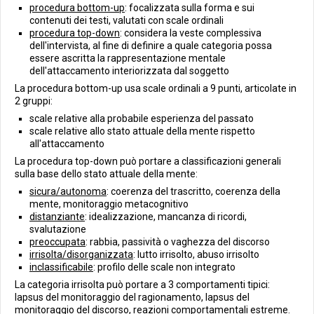
procedura bottom-up
: focalizzata sulla forma e sui
contenuti dei testi, valutati con scale ordinali
procedura top-down
: considera la veste complessiva
dell'intervista, al fine di definire a quale categoria possa
essere ascritta la rappresentazione mentale
dell'attaccamento interiorizzata dal soggetto
La procedura bottom-up usa scale ordinali a 9 punti, articolate in
2 gruppi:
scale relative alla probabile esperienza del passato
scale relative allo stato attuale della mente rispetto
all'attaccamento
La procedura top-down può portare a classificazioni generali
sulla base dello stato attuale della mente:
sicura/autonoma
: coerenza del trascritto, coerenza della
mente, monitoraggio metacognitivo
distanziante
: idealizzazione, mancanza di ricordi,
svalutazione
preoccupata
: rabbia, passività o vaghezza del discorso
irrisolta/disorganizzata
: lutto irrisolto, abuso irrisolto
inclassificabile
: profilo delle scale non integrato
La categoria irrisolta può portare a 3 comportamenti tipici:
lapsus del monitoraggio del ragionamento, lapsus del
monitoraggio del discorso, reazioni comportamentali estreme.