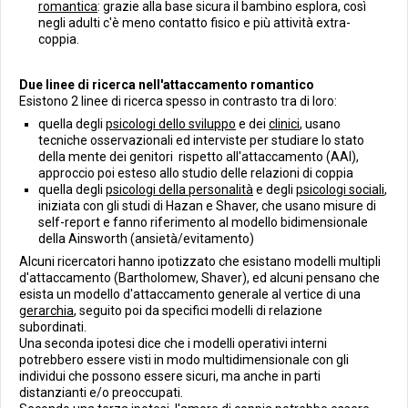
romantica
: grazie alla base sicura il bambino esplora, così
negli adulti c'è meno contatto fisico e più attività extra-
coppia.
Due linee di ricerca nell'attaccamento romantico
Esistono 2 linee di ricerca spesso in contrasto tra di loro:
quella degli
psicologi dello sviluppo
e dei
clinici
, usano
tecniche osservazionali ed interviste per studiare lo stato
della mente dei genitori rispetto all'attaccamento (AAI),
approccio poi esteso allo studio delle relazioni di coppia
quella degli
psicologi della personalità
e degli
psicologi sociali
,
iniziata con gli studi di Hazan e Shaver, che usano misure di
self-report e fanno riferimento al modello bidimensionale
della Ainsworth (ansietà/evitamento)
Alcuni ricercatori hanno ipotizzato che esistano modelli multipli
d'attaccamento (Bartholomew, Shaver), ed alcuni pensano che
esista un modello d'attaccamento generale al vertice di una
gerarchia
, seguito poi da specifici modelli di relazione
subordinati.
Una seconda ipotesi dice che i modelli operativi interni
potrebbero essere visti in modo multidimensionale con gli
individui che possono essere sicuri, ma anche in parti
distanzianti e/o preoccupati.