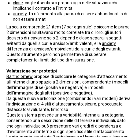
close
: coglie il sentirsi a proprio agio nelle situazioni che
implicano il contatto e l'intimità
anxiety
: fa riferimento alla paura di essere abbandonati o di
non essere amati
La scala comprende 21 item (7 per ogni stile) e siccome le prime
2 dimensioni risultavano molto correlate tra di loro, gli autori
decisero di ricavarne solo 2:
depend e close
separa i soggetti
evitanti da quelli sicuri e ansioso/ambivalenti, e la
anxiety
differenzia gli ansioso/ambivalenti dai sicuri e dagli evitanti.
Questo strumento però non permetteva di superare
completamente i limiti del tipo di misurazione.
Valutazione per prototipi
Bartholomew
propose di collocare le categorie d'attaccamento
all'interno di uno spazio a 2 dimensioni, comprendente i modelli
dell'immagine di sé (positiva e negativa) e i modelli
dell'immagine degli altri (positiva e negativa).
Da questa nuova articolazione (combinando i vari modelli) deriva
l'individuazione di 4 stili d'attaccamento: sicuro, preoccupato,
distaccato/svalutante, timoroso.
Questo sistema prevede una variabilità interna alla categoria,
consentendo una descrizione delle differenze individuali, dato
che ogni individuo può presentare vari gradi di dipendenza e
d'evitamento all'interno di ogni specifico stile d'attaccamento.