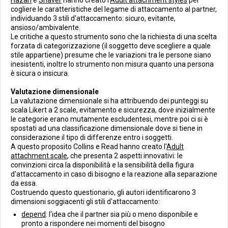
Hazan
e
Shaver
hanno creato l'
Adult attachment styles
per
cogliere le caratteristiche del legame di attaccamento al partner,
individuando 3 stili d'attaccamento: sicuro, evitante,
ansioso/ambivalente.
Le critiche a questo strumento sono che la richiesta di una scelta
forzata di categorizzazione (il soggetto deve scegliere a quale
stile appartiene) presume che le variazioni tra le persone siano
inesistenti, inoltre lo strumento non misura quanto una persona
è sicura o insicura.
Valutazione dimensionale
La valutazione dimensionale si ha attribuendo dei punteggi su
scala Likert a 2 scale, evitamento e sicurezza, dove inizialmente
le categorie erano mutamente escludentesi, mentre poi ci si è
spostati ad una classificazione dimensionale dove si tiene in
considerazione il tipo di differenze entro i soggetti.
A questo proposito Collins e Read hanno creato l'
Adult
attachment scale
, che presenta 2 aspetti innovativi: le
convinzioni circa la disponibilità e la sensibilità della figura
d'attaccamento in caso di bisogno e la reazione alla separazione
da essa.
Costruendo questo questionario, gli autori identificarono 3
dimensioni soggiacenti gli stili d'attaccamento:
depend
: l'idea che il partner sia più o meno disponibile e
pronto a rispondere nei momenti del bisogno