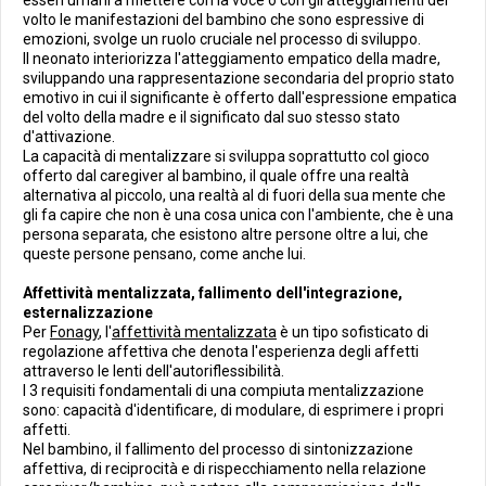
esseri umani a riflettere con la voce o con gli atteggiamenti del
volto le manifestazioni del bambino che sono espressive di
emozioni, svolge un ruolo cruciale nel processo di sviluppo.
Il neonato interiorizza l'atteggiamento empatico della madre,
sviluppando una rappresentazione secondaria del proprio stato
emotivo in cui il significante è offerto dall'espressione empatica
del volto della madre e il significato dal suo stesso stato
d'attivazione.
La capacità di mentalizzare si sviluppa soprattutto col gioco
offerto dal caregiver al bambino, il quale offre una realtà
alternativa al piccolo, una realtà al di fuori della sua mente che
gli fa capire che non è una cosa unica con l'ambiente, che è una
persona separata, che esistono altre persone oltre a lui, che
queste persone pensano, come anche lui.
Affettività mentalizzata, fallimento dell'integrazione,
esternalizzazione
Per
Fonagy
, l'
affettività mentalizzata
è un tipo sofisticato di
regolazione affettiva che denota l'esperienza degli affetti
attraverso le lenti dell'autoriflessibilità.
I 3 requisiti fondamentali di una compiuta mentalizzazione
sono: capacità d'identificare, di modulare, di esprimere i propri
affetti.
Nel bambino, il fallimento del processo di sintonizzazione
affettiva, di reciprocità e di rispecchiamento nella relazione