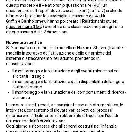
Lo strumento creato da Bartholomew e Horowitz che si basa su
questo modello è il
Relationship questionnaire (RQ)
, un
questionario self report dove su scala Likert (da 1 a 7) si chiede
all'intervistato quanto assomiglia a ciascuno dei 4 stili.
Griffin e Bartholomew hanno poi creato il
Relationship styles
questionnaire (RSQ)
che offre una classificazione per ogni stile
e per ciascuna delle 2 dimensioni.
Nuove prospettive
Si è pensato di riprendere il modello di Hazan e Shaver (tramite il
modello integrativo dell'attivazione e delle dinamiche del
sistema d'attaccamento nell'adulto
), prendendo in
considerazione:
il monitoraggio e la valutazione degli eventi minacciosi ed
elicitanti il disagio
il monitoraggio e la valutazione della disponibilità della figura
d'attaccamento
il monitoraggio e la valutazione dei comportamenti di ricerca-
vicinanza
Le misure di self-report, se combinate con altri strumenti (es. le
interviste), consentono di rilevare vari aspetti dei processi
dinamici che difficilmente verrebbero rilevati solo con l'uso di
un'unica modalità di valutazione.
Oggi giorno si riconosce che gli schemi costruiti nell'infanzia
possono plasmare le risposte cognitive, emozionali e