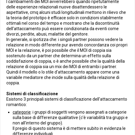
I cambiamenti dei MOI avverrebbero quando ripetutamente
delle esperienze relazionali nuove disattendessero le
aspettative, cmq alcuni studi longitudinali mettono in rilievo che
la teoria del prototipo è efficace solo in condizioni stabilmente
ottimali nel corso del tempo e mostrano che la discontinuità
dell'attaccamento può essere condizionata da eventi come
divorzi, perdite, abusi, malattie del genitore.
In generale, si ipotizza che: i singoli partner possono vedere la
relazione in modo differente pur avendo concordanza coi propri
MOI e la relazione, è poi possibile che il MOI di coppia sia
sostenuto da un partner che determina un effetto sulla
soddisfazione di coppia, o è anche possibile che la qualità della
relazione di coppia sia un mix dei MOI di entrambi i partner.
Quindi il modello o lo stile d'attaccamento appare come una
variabile mediatore che incide sulla qualità della relazione di
coppia.
Sistemi di classificazione
Esistono 3 principali sistemi di classificazione dell'attaccamento
romantico:
categorie
: i gruppi di soggetti vengono assegnati a categorie
sulla base di differenze qualitative (c'è variabilità tra gruppi e
non all'interno del gruppo).
Il pregio di questo sistema è di mettere subito in evidenza le
differenze individuali.