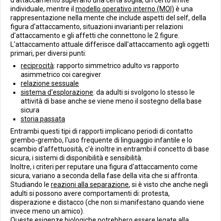
d'attaccamento superano una certa soglia, un certo limite
individuale, mentre il
modello operativo interno (MOI)
è una
rappresentazione nella mente che include aspetti del self, della
figura d'attaccamento, situazioni invarianti per relazioni
d'attaccamento e gli affetti che connettono le 2 figure.
L'attaccamento attuale differisce dall'attaccamento agli oggetti
primari, per diversi punti:
reciprocità
: rapporto simmetrico adulto vs rapporto
asimmetrico coi caregiver
relazione sessuale
sistema d'esplorazione
: da adulti si svolgono lo stesso le
attività di base anche se viene meno il sostegno della base
sicura
storia passata
Entrambi questi tipi di rapporti implicano periodi di contatto
grembo-grembo, l'uso frequente di linguaggio infantile e lo
scambio d'affettuosità, c'è inoltre in entrambi il concetto di base
sicura, i sistemi di disponibilità e sensibilità.
Inoltre, i criteri per reputare una figura d'attaccamento come
sicura, variano a seconda della fase della vita che si affronta.
Studiando le
reazioni alla separazione
, si è visto che anche negli
adulti si possono avere comportamenti di: protesta,
disperazione e distacco (che non si manifestano quando viene
invece meno un amico).
Queste esigenze biologiche potrebbero essere legate alla