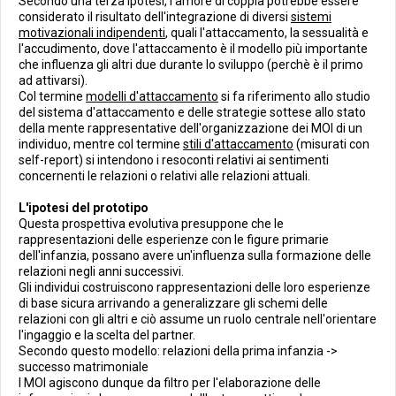
Secondo una terza ipotesi, l'amore di coppia potrebbe essere
considerato il risultato dell'integrazione di diversi
sistemi
motivazionali indipendenti
, quali l'attaccamento, la sessualità e
l'accudimento, dove l'attaccamento è il modello più importante
che influenza gli altri due durante lo sviluppo (perchè è il primo
ad attivarsi).
Col termine
modelli d'attaccamento
si fa riferimento allo studio
del sistema d'attaccamento e delle strategie sottese allo stato
della mente rappresentative dell'organizzazione dei MOI di un
individuo, mentre col termine
stili d'attaccamento
(misurati con
self-report) si intendono i resoconti relativi ai sentimenti
concernenti le relazioni o relativi alle relazioni attuali.
L'ipotesi del prototipo
Questa prospettiva evolutiva presuppone che le
rappresentazioni delle esperienze con le figure primarie
dell'infanzia, possano avere un'influenza sulla formazione delle
relazioni negli anni successivi.
Gli individui costruiscono rappresentazioni delle loro esperienze
di base sicura arrivando a generalizzare gli schemi delle
relazioni con gli altri e ciò assume un ruolo centrale nell'orientare
l'ingaggio e la scelta del partner.
Secondo questo modello: relazioni della prima infanzia ->
successo matrimoniale
I MOI agiscono dunque da filtro per l'elaborazione delle