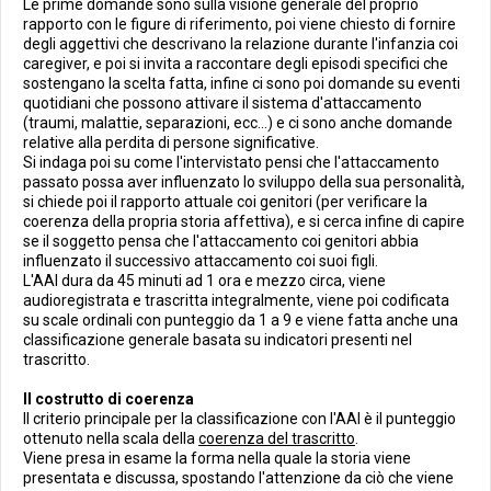
Le prime domande sono sulla visione generale del proprio
rapporto con le figure di riferimento, poi viene chiesto di fornire
degli aggettivi che descrivano la relazione durante l'infanzia coi
caregiver, e poi si invita a raccontare degli episodi specifici che
sostengano la scelta fatta, infine ci sono poi domande su eventi
quotidiani che possono attivare il sistema d'attaccamento
(traumi, malattie, separazioni, ecc...) e ci sono anche domande
relative alla perdita di persone significative.
Si indaga poi su come l'intervistato pensi che l'attaccamento
passato possa aver influenzato lo sviluppo della sua personalità,
si chiede poi il rapporto attuale coi genitori (per verificare la
coerenza della propria storia affettiva), e si cerca infine di capire
se il soggetto pensa che l'attaccamento coi genitori abbia
influenzato il successivo attaccamento coi suoi figli.
L'AAI dura da 45 minuti ad 1 ora e mezzo circa, viene
audioregistrata e trascritta integralmente, viene poi codificata
su scale ordinali con punteggio da 1 a 9 e viene fatta anche una
classificazione generale basata su indicatori presenti nel
trascritto.
Il costrutto di coerenza
Il criterio principale per la classificazione con l'AAI è il punteggio
ottenuto nella scala della
coerenza del trascritto
.
Viene presa in esame la forma nella quale la storia viene
presentata e discussa, spostando l'attenzione da ciò che viene