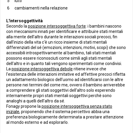
lutti
cambiamenti nella relazione
L'intersoggettività
Secondo la
posizione intersoggettiva forte
: i bambini nascono
con meccanismi innati per identificare e attribuire stati mentali
alla mente dell'altro durante le interazioni sociali precoci, fin
dall'inizio della vita c'è un ricco insieme di stati mentali
differenziati del sé (emozioni, intenzioni, motivi, scopi) che sono
accessibili introspettivamente al bambino, tali stati mentali
possono essere riconosciuti come simili agli stati mentali
dell'altro e in quanto tali vengono sperimentati come condivisi.
La
posizione intersoggettiva debole
ritiene invece che
l'esistenza delle interazioni imitative ed affettive precoci rifletta
un adattamento biologico dell'uomo ad identificarsi con le altre
persone nei termini del come me, ovvero il bambino arriverebbe
a comprendere gli stati soggettivi dell'altro solo esperendo
internamente propri stati mentali soggettivi perchè sono
analoghi a quelli dell'altro da sé.
Fonagy propone la
posizione intersoggettiva senza stato
iniziale
, proponendo che il sistema percettivo abbia una
preferenza biologicamente determinata a prestare attenzione
al mondo esterno e ad esplorarlo.