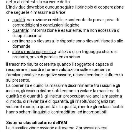
detto al contesto in cui viene detto.
L'individuo dovrebbe dunque seguire il
principio di cooperazione
,
che segue le 4 massime di Grice:
qualità
: narrazione credibile e sostenuta da prove, priva di
contraddizioni o conclusioni illogiche
quantità
: l'informazione è esauriente, ma non eccessiva o
troppo succinta
pertinenza o rilevanza
: le risposte sono rilevanti rispetto alle
domande
stile o modo espressivo
: utilizzo di un linguaggio chiaro e
ordinato, privo di parole senza senso
Il trascritto risulta coerente quando il soggetto è capace di
recuperare i ricordi e fornire valutazioni sulle esperienze
familiari positive e negative vissute, riconoscendone l'influenza
sul presente.
La coerenza è quindi la massima discriminante tra i sicuri e gli
insicuri, gli insicuri distanziati tendono a violare la massima di
qualità e di quantità, gli insicuri preoccupati violano la massima
di modo, di rilevanza e di quantità, gli irrisolti/disorganizzati
violano il modo, la quantità e la qualità, mentre gli inclassificabili
hanno schemi linguistici contraddittori ed incompatibili.
Sistema classificatorio dell'AAI
La classificazione avviene attraverso 2 processi diversi: