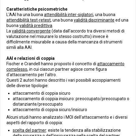
Caratteristiche psicometriche
L'AAI ha una buona
attendibilità inter-siglatori
, una buona
attendibilità test-retest
, una buona
validità discriminante
ed una
buona
validità predittiva
.
La
validità convergente
(data dall'accordo tra diversi metodi di
valutazione nel misurare lo stesso costrutto) invece è
difficilmente misurabile a causa della mancanza di strumenti
simili alla AAI.
AAI e relazioni di coppia
Fischer e Crandell hanno proposto il concetto di
attaccamento
complesso
, in cui ciascun partner agisce come figura
d'attaccamento per l'altro.
Questi 2 autori hanno descritto i vari possibili accoppiamenti
delle diverse tipologie:
attaccamento di coppia sicuro
attaccamento di coppia insicuro: preoccupato/preoccupato o
distanziante/preoccupato
attaccamento di coppia sicuro/insicuro
Alcuni studi hanno analizzato i MOI dell'attaccamento e i diversi
aspetti del rapporto di coppia:
scelta del partner
: esiste la tendenza alla stabilizzazione
della sicurezza o dell'insicurezza nella scelta del partner