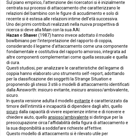
Sul piano empirico, l'attenzione dei ricercatori si è inizialmente
centrata sui processi di attaccamento che caratterizzano le
relazioni del bambino con le figure di accudimento e solo di
recente si è estesa alle relazioni intime dell'età successiva.
Uno dei primi contributi realizzati nella nuova prospettiva di
ricerca si deve alla Main con la sua AAI.
Hazan
e
Shaver
(1987) hanno invece adottato il modello
bowlbiniano per l'interpretazione del rapporto di coppia,
considerando il legame d'attaccamento come una componente
fondamentale e costitutiva del rapporto amoroso, integrata ad
altre componenti complementari come quella sessuale e quella
di cura.
Questi studiosi, per analizzare le caratteristiche del legame di
coppia hanno elaborato uno strumento self-report, adottando
per la classificazione dei soggetti la Strange Situation e
proponendo gli stessi 3 stili o modelli di attaccamento identificati
dalla Ainsworth: insicuro evitante, insicuro ansioso/ambivalente,
sicuro.
In questa versione adulta il modello
evitante
è caratterizzato da
timore dell'intimità e incapacità di dipendere dagli altri, quello
sicuro
dalla capacità di vivere esperienze intime e di ricevere e
chiedere aiuto, quello
ansioso/ambivalente
si distingue per la
preoccupazione circa l'affidabilità della figura di attaccamento e
la sua disponibilità a soddisfare richieste affettive.
Questo modello di attaccamento si è rilevato utile per