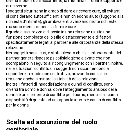
diversi modelli d'attaccamento, la modalità di fornire supporto e
di riceverne.
I soggetti sicuri sono in grado di dare e ricevere cure, gli evitanti
si considerano autosufficienti e non chiedono aiuto (fuggono alla
richiesta d'intimità), gli ambivalenti avanzano molte richieste,
ma sono meno propensi a fornire cure.
Il grado di sicurezza o di ansia in una relazione risulta una
funzione combinata dello stile d'attaccamento e di fattori
specificatamente legati al partner e alle circostanze della stessa
relazione.
Nei soggetti non sicuri, è stato rilevato che l'allontanamento del
partner genera risposte psicofisiologiche elevate che non
scompaiono in seguito al ricongiungimento con il partner, inoltre,
nelle situazioni conflittuali i soggetti non sicuri tendono a
rispondere in modo non costruttivo, arrivando con la loro
reazione anche a minare la stabilità della relazione.
Inoltre, i fattori di insoddisfazione e quindi di conflitto, sono
diversi tra uomo e donna, dove l'atteggiamento ansioso della
donna è un elemento di conflitto per l'uomo, mentre la scarsa
disponibilità di questo ad un rapporto intimo è causa di conflitto
per la donna.
Scelta ed assunzione del ruolo
genitoriale