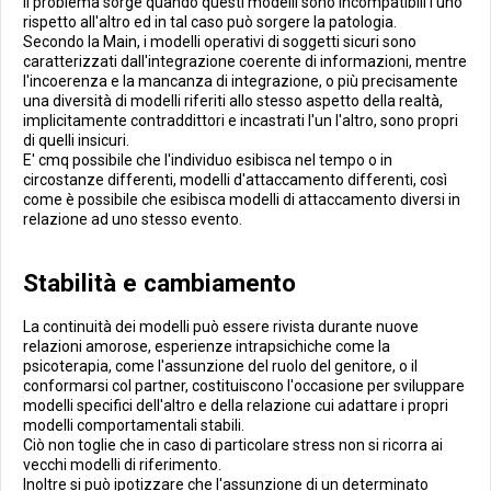
Il problema sorge quando questi modelli sono incompatibili l'uno
rispetto all'altro ed in tal caso può sorgere la patologia.
Secondo la Main, i modelli operativi di soggetti sicuri sono
caratterizzati dall'integrazione coerente di informazioni, mentre
l'incoerenza e la mancanza di integrazione, o più precisamente
una diversità di modelli riferiti allo stesso aspetto della realtà,
implicitamente contraddittori e incastrati l'un l'altro, sono propri
di quelli insicuri.
E' cmq possibile che l'individuo esibisca nel tempo o in
circostanze differenti, modelli d'attaccamento differenti, così
come è possibile che esibisca modelli di attaccamento diversi in
relazione ad uno stesso evento.
Stabilità e cambiamento
La continuità dei modelli può essere rivista durante nuove
relazioni amorose, esperienze intrapsichiche come la
psicoterapia, come l'assunzione del ruolo del genitore, o il
conformarsi col partner, costituiscono l'occasione per sviluppare
modelli specifici dell'altro e della relazione cui adattare i propri
modelli comportamentali stabili.
Ciò non toglie che in caso di particolare stress non si ricorra ai
vecchi modelli di riferimento.
Inoltre si può ipotizzare che l'assunzione di un determinato