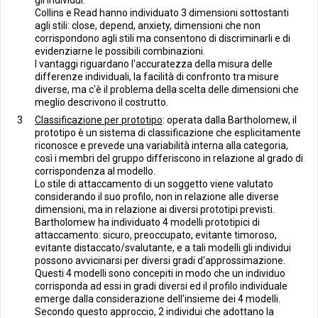
gli individui.
Collins e Read hanno individuato 3 dimensioni sottostanti
agli stili: close, depend, anxiety, dimensioni che non
corrispondono agli stili ma consentono di discriminarli e di
evidenziarne le possibili combinazioni.
I vantaggi riguardano l'accuratezza della misura delle
differenze individuali, la facilità di confronto tra misure
diverse, ma c'è il problema della scelta delle dimensioni che
meglio descrivono il costrutto.
Classificazione per prototipo
: operata dalla Bartholomew, il
prototipo è un sistema di classificazione che esplicitamente
riconosce e prevede una variabilità interna alla categoria,
così i membri del gruppo differiscono in relazione al grado di
corrispondenza al modello.
Lo stile di attaccamento di un soggetto viene valutato
considerando il suo profilo, non in relazione alle diverse
dimensioni, ma in relazione ai diversi prototipi previsti.
Bartholomew ha individuato 4 modelli prototipici di
attaccamento: sicuro, preoccupato, evitante timoroso,
evitante distaccato/svalutante, e a tali modelli gli individui
possono avvicinarsi per diversi gradi d'approssimazione.
Questi 4 modelli sono concepiti in modo che un individuo
corrisponda ad essi in gradi diversi ed il profilo individuale
emerge dalla considerazione dell'insieme dei 4 modelli.
Secondo questo approccio, 2 individui che adottano la