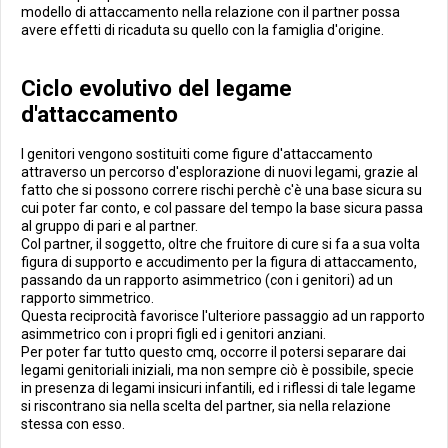
modello di attaccamento nella relazione con il partner possa
avere effetti di ricaduta su quello con la famiglia d'origine.
Ciclo evolutivo del legame
d'attaccamento
I genitori vengono sostituiti come figure d'attaccamento
attraverso un percorso d'esplorazione di nuovi legami, grazie al
fatto che si possono correre rischi perchè c'è una base sicura su
cui poter far conto, e col passare del tempo la base sicura passa
al gruppo di pari e al partner.
Col partner, il soggetto, oltre che fruitore di cure si fa a sua volta
figura di supporto e accudimento per la figura di attaccamento,
passando da un rapporto asimmetrico (con i genitori) ad un
rapporto simmetrico.
Questa reciprocità favorisce l'ulteriore passaggio ad un rapporto
asimmetrico con i propri figli ed i genitori anziani.
Per poter far tutto questo cmq, occorre il potersi separare dai
legami genitoriali iniziali, ma non sempre ciò è possibile, specie
in presenza di legami insicuri infantili, ed i riflessi di tale legame
si riscontrano sia nella scelta del partner, sia nella relazione
stessa con esso.