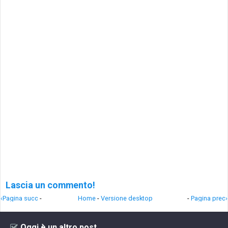
Lascia un commento!
‹Pagina succ
-
Home
-
Versione desktop
-
Pagina prec›
Oggi è un altro post