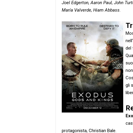
Joel Edgerton, Aaron Paul, John Turt
María Valverde, Hiam Abbass
.
T
Mos
nell
del
Qua
suo
non
Cos
gli 
libe
R
Exo
cast
protagonista, Christian Bale.