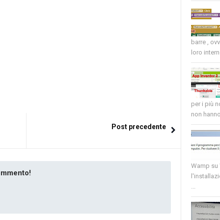
barre , ov
loro intern
per i più 
non hanno 
Post precedente
Wamp su W
commento!
l'installaz
...