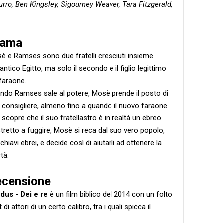
urro, Ben Kingsley, Sigourney Weaver, Tara Fitzgerald,
rama
è e Ramses sono due fratelli cresciuti insieme
'antico Egitto, ma solo il secondo è il figlio legittimo
 faraone.
ndo Ramses sale al potere, Mosè prende il posto di
 consigliere, almeno fino a quando il nuovo faraone
 scopre che il suo fratellastro è in realtà un ebreo.
tretto a fuggire, Mosè si reca dal suo vero popolo,
schiavi ebrei, e decide così di aiutarli ad ottenere la
rtà.
ecensione
dus - Dei e re
è un film biblico del 2014 con un folto
 di attori di un certo calibro, tra i quali spicca il