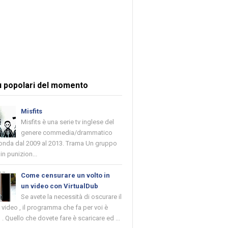
ù popolari del momento
Misfits
Misfits è una serie tv inglese del
genere commedia/drammatico
 onda dal 2009 al 2013. Trama Un gruppo
in punizion...
Come censurare un volto in
un video con VirtualDub
Se avete la necessità di oscurare il
n video , il programma che fa per voi è
 . Quello che dovete fare è scaricare ed ...