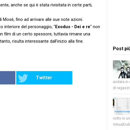
te, anche se qui è stata rivisitata in certe parti,
di Mosè, fino ad arrivare alle sue note azioni.
o interiore del personaggio, "
Exodus - Dei e re
" non
 un film di un certo spessore, tuttavia rimane una
nto, risulta interessante dall'inizio alla fine.
Post pi
Twitter
andata in
di ragazzi 
volto in u
VirtualDub