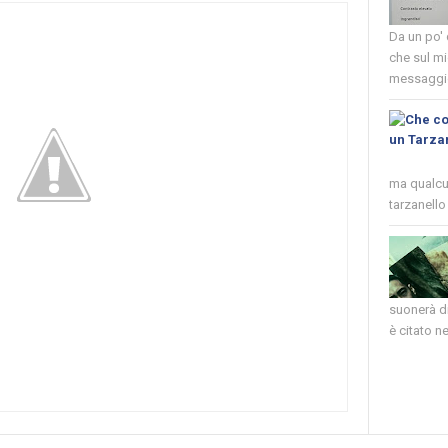
Da un po'
che sul mi
messaggio
ma qualcun
tarzanello 
suonerà di
è citato nel