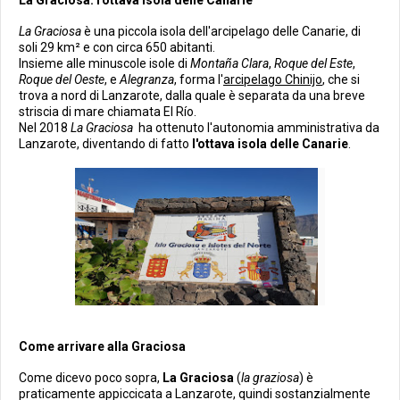
La Graciosa: l'ottava isola delle Canarie
La Graciosa
è una piccola isola dell'arcipelago delle Canarie, di
soli 29 km² e con circa 650 abitanti.
Insieme alle minuscole isole di
Montaña Clara
,
Roque del Este
,
Roque del Oeste
, e
Alegranza
, forma l'
arcipelago Chinijo
, che si
trova a nord di Lanzarote, dalla quale è separata da una breve
striscia di mare chiamata El Río.
Nel 2018
La Graciosa
ha ottenuto l'autonomia amministrativa da
Lanzarote, diventando di fatto
l'ottava isola delle Canarie
.
Come arrivare alla Graciosa
Come dicevo poco sopra,
La Graciosa
(
la graziosa
) è
praticamente appiccicata a Lanzarote, quindi sostanzialmente