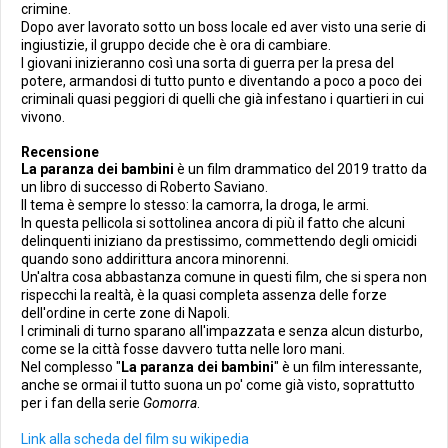
crimine.
Dopo aver lavorato sotto un boss locale ed aver visto una serie di
ingiustizie, il gruppo decide che è ora di cambiare.
I giovani inizieranno così una sorta di guerra per la presa del
potere, armandosi di tutto punto e diventando a poco a poco dei
criminali quasi peggiori di quelli che già infestano i quartieri in cui
vivono.
Recensione
La paranza dei bambini
è un film drammatico del 2019 tratto da
un libro di successo di Roberto Saviano.
Il tema è sempre lo stesso: la camorra, la droga, le armi.
In questa pellicola si sottolinea ancora di più il fatto che alcuni
delinquenti iniziano da prestissimo, commettendo degli omicidi
quando sono addirittura ancora minorenni.
Un'altra cosa abbastanza comune in questi film, che si spera non
rispecchi la realtà, è la quasi completa assenza delle forze
dell'ordine in certe zone di Napoli.
I criminali di turno sparano all'impazzata e senza alcun disturbo,
come se la città fosse davvero tutta nelle loro mani.
Nel complesso "
La paranza dei bambini
" è un film interessante,
anche se ormai il tutto suona un po' come già visto, soprattutto
per i fan della serie
Gomorra
.
Link alla scheda del film su wikipedia