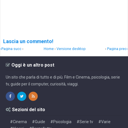
Lascia un commento!
‹Pagina succ
-
Home
-
Versione desktop
-
Pagina prec›
Oggi è un altro post
Un sito che parla di tutto e di più. Film e Cinema, psicologia, serie
tv, guide per il computer, curiosità, viaggi.
Sezioni del sito
#Cinema
#Guide
#Psicologia
#Serie tv
#Varie