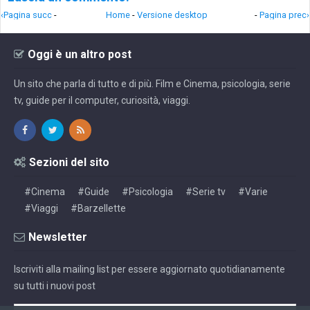
‹Pagina succ
-
Home
-
Versione desktop
-
Pagina prec›
Oggi è un altro post
Un sito che parla di tutto e di più. Film e Cinema, psicologia, serie
tv, guide per il computer, curiosità, viaggi.
Sezioni del sito
#Cinema
#Guide
#Psicologia
#Serie tv
#Varie
#Viaggi
#Barzellette
Newsletter
Iscriviti alla mailing list per essere aggiornato quotidianamente
su tutti i nuovi post