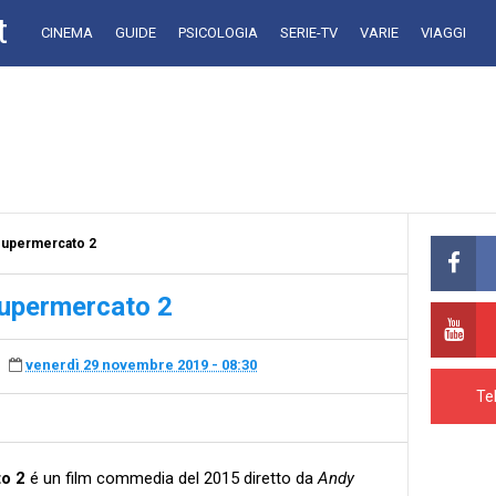
t
CINEMA
GUIDE
PSICOLOGIA
SERIE-TV
VARIE
VIAGGI
 supermercato 2
 supermercato 2
venerdì 29 novembre 2019 - 08:30
Te
to 2
é un film commedia del 2015 diretto da
Andy