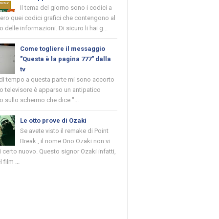
Il tema del giorno sono i codici a
vero quei codici grafici che contengono al
o delle informazioni. Di sicuro li hai g...
Come togliere il messaggio
"Questa è la pagina 777" dalla
tv
 di tempo a questa parte mi sono accorto
o televisore è apparso un antipatico
 sullo schermo che dice "...
Le otto prove di Ozaki
Se avete visto il remake di Point
Break , il nome Ono Ozaki non vi
 certo nuovo. Questo signor Ozaki infatti,
 film ...