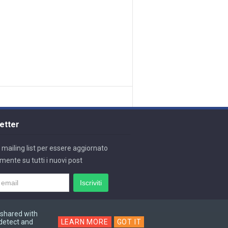
etter
lla mailing list per essere aggiornato
mente su tutti i nuovi post
 shared with
 detect and
LEARN MORE
GOT IT