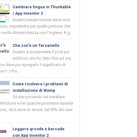
Cambiare lingua in Thunkable
/ App Inventor 2
Questo banale tutorial serve solo
novizi, soprattutto per quelle persone che
molta dimestichezza con l'inglese. A g...
Che cos'è un Tarzanello
Questo è sicuramente il post più
schifoso che ho fatto fino ad ora,
o deve pur spiegarlo il significato di
no? :) Pro...
Come risolvere i problemi di
installazione di Wamp
Se stai provando ad installare
indows e hai qualche problema durante
ione , se ti esce un errore, nel 99% dei casi
Leggere qrcode e barcode
con App Inventor 2