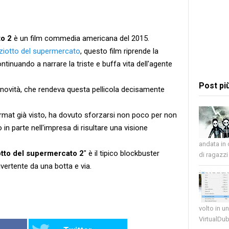
to 2
è un film commedia americana del 2015.
iziotto del supermercato
, questo film riprende la
ntinuando a narrare la triste e buffa vita dell'agente
Post pi
o novità, che rendeva questa pellicola decisamente
mat già visto, ha dovuto sforzarsi non poco per non
o in parte nell'impresa di risultare una visione
andata in
iotto del supermercato 2
" è il tipico blockbuster
di ragazzi 
ertente da una botta e via.
volto in u
VirtualDub