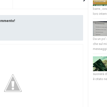
barre , ov
loro intern
commento!
Da un po'
che sul mi
messaggio
suonerà di
è citato nel