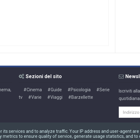
Sezioni del sito
Newsl
Cinema,
#Cinema
#Guide
#Psicologia
#Serie
Iscriviti a
tv
#Varie
#Viaggi
#Barzellette
quotidiana
r its services and to analyze traffic. Your IP address and user-agent are
metrics to ensure quality of service, generate usage statistics, and to