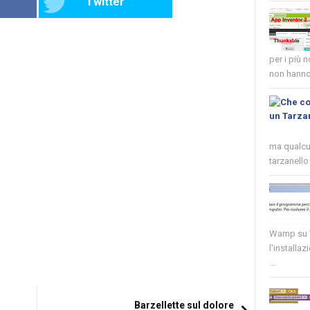
Twitter
per i più 
non hanno 
ma qualcun
tarzanello 
Wamp su W
l'installaz
...
Barzellette sul dolore