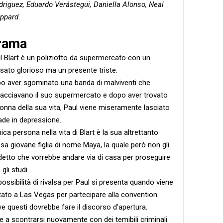
riguez, Eduardo Verástegui, Daniella Alonso, Neal
eppard
.
rama
l Blart è un poliziotto da supermercato con un
sato glorioso ma un presente triste.
o aver sgominato una banda di malviventi che
acciavano il suo supermercato e dopo aver trovato
donna della sua vita, Paul viene miseramente lasciato
ade in depressione.
nica persona nella vita di Blart è la sua altrettanto
sa giovane figlia di nome Maya, la quale però non gli
detto che vorrebbe andare via di casa per proseguire
gli studi.
possibilità di rivalsa per Paul si presenta quando viene
itato a Las Vegas per partecipare alla convention
ve questi dovrebbe fare il discorso d'apertura.
e a scontrarsi nuovamente con dei temibili criminali.