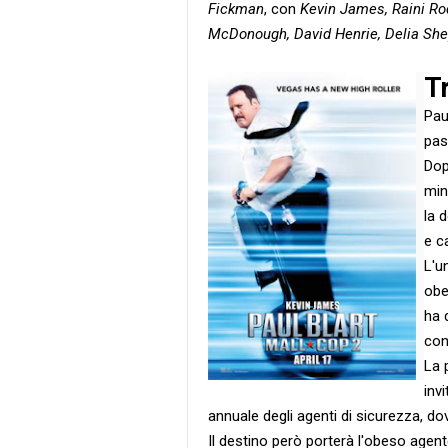
Fickman
, con
Kevin James, Raini Rod
McDonough, David Henrie, Delia Sh
T
Pau
pas
Dop
min
la 
e c
L'u
obe
ha 
con 
La 
inv
annuale degli agenti di sicurezza, do
Il destino però porterà l'obeso agent