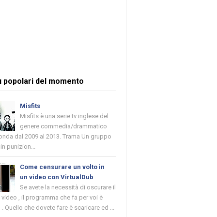
ù popolari del momento
Misfits
Misfits è una serie tv inglese del
genere commedia/drammatico
 onda dal 2009 al 2013. Trama Un gruppo
in punizion...
Come censurare un volto in
un video con VirtualDub
Se avete la necessità di oscurare il
n video , il programma che fa per voi è
 . Quello che dovete fare è scaricare ed ...