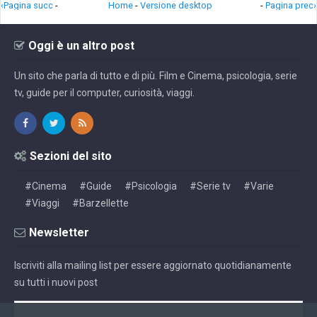
‹Pagina succ
-
Home
-
Versione desktop
-
Pagina prec›
Oggi è un altro post
Un sito che parla di tutto e di più. Film e Cinema, psicologia, serie
tv, guide per il computer, curiosità, viaggi.
Sezioni del sito
#Cinema
#Guide
#Psicologia
#Serie tv
#Varie
#Viaggi
#Barzellette
Newsletter
Iscriviti alla mailing list per essere aggiornato quotidianamente
su tutti i nuovi post