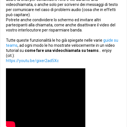
videochiamata, o anche solo per scrivervi dei messaggi di testo
per comunicare nel caso di problemi audio (cosa che in effetti
può capitare).
Potrete anche condividere lo schermo ed invitare altri
partecipanti alla chiamata, come anche disattivare il video del
vostro interlocutore per risparmiare banda.
Tutte queste funzionalità le ho già spiegate nelle varie
guide su
teams
, ad ogni modo le ho mostrate velocemente in un video
tutorial su
come fare una videochiamata su teams
... enjoy
(cit.):
https://youtu.be/gixer2ad5Xc