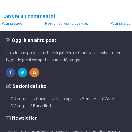
Lascia un commento!
‹Pagina succ
-
Home
-
Versione desktop
-
Pagina prec›
Oggi è un altro post
Un sito che parla di tutto e di più. Film e Cinema, psicologia, serie
tv, guide per il computer, curiosità, viaggi.
Sezioni del sito
#Cinema
#Guide
#Psicologia
#Serie tv
#Varie
#Viaggi
#Barzellette
Newsletter
Iscriviti alla mailing list per essere aggiornato quotidianamente