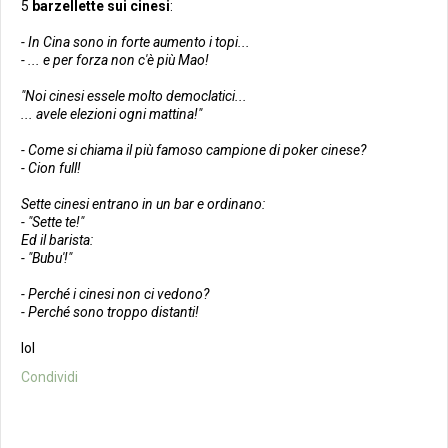
5
barzellette sui cinesi
:
- In Cina sono in forte aumento i topi...
- ... e per forza non c'è più Mao!
"Noi cinesi essele molto democlatici...
... avele elezioni ogni mattina!"
- Come si chiama il più famoso campione di poker cinese?
- Cion full!
Sette cinesi entrano in un bar e ordinano:
- "Sette te!"
Ed il barista:
- "Bubu'!"
- Perché i cinesi non ci vedono?
- Perché sono troppo distanti!
lol
Condividi