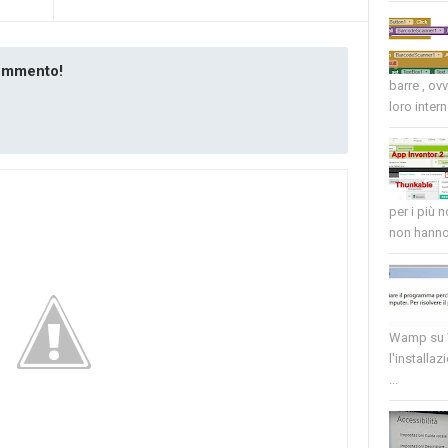
commento!
barre , ov
loro intern
per i più 
non hanno 
Wamp su W
l'installaz
...