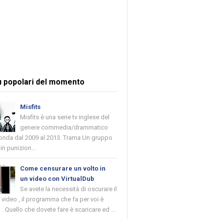
ù popolari del momento
Misfits
Misfits è una serie tv inglese del
genere commedia/drammatico
 onda dal 2009 al 2013. Trama Un gruppo
in punizion...
Come censurare un volto in
un video con VirtualDub
Se avete la necessità di oscurare il
n video , il programma che fa per voi è
 . Quello che dovete fare è scaricare ed ...