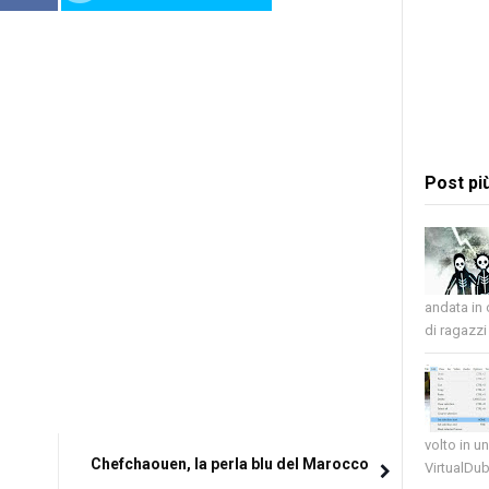
Post pi
andata in
di ragazzi 
volto in u
Chefchaouen, la perla blu del Marocco
VirtualDub