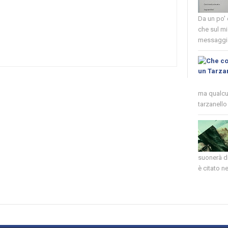
Da un po'
che sul mi
messaggio
ma qualcun
tarzanello 
suonerà di
è citato nel