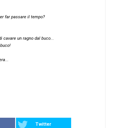
er far passare il tempo?
i cavare un ragno dal buco...
l buco!
ra...
Twitter