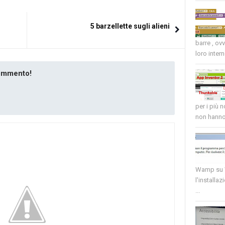
5 barzellette sugli alieni
barre , ov
loro intern
commento!
per i più 
non hanno 
Wamp su W
l'installaz
...