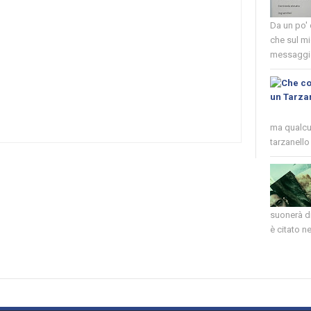
Da un po'
che sul mi
messaggio
ma qualcun
tarzanello 
suonerà di
è citato nel