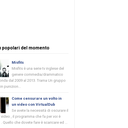
ù popolari del momento
Misfits
Misfits è una serie tv inglese del
genere commedia/drammatico
 onda dal 2009 al 2013. Trama Un gruppo
in punizion...
Come censurare un volto in
un video con VirtualDub
Se avete la necessità di oscurare il
n video , il programma che fa per voi è
 . Quello che dovete fare è scaricare ed ...