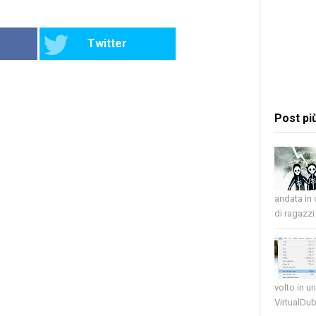
Twitter
Post pi
andata in
di ragazzi 
volto in u
VirtualDub