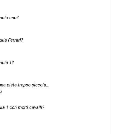
rmula uno?
lla Ferrari?
rmula 1?
una pista troppo piccola...
!
ula 1 con molti cavalli?