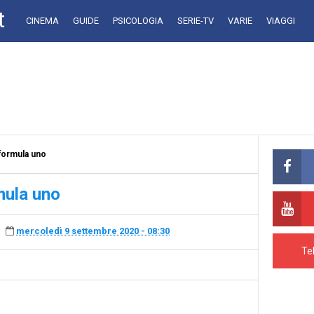
t
CINEMA
GUIDE
PSICOLOGIA
SERIE-TV
VARIE
VIAGGI
 formula uno
rmula uno
mercoledì 9 settembre 2020 - 08:30
Te