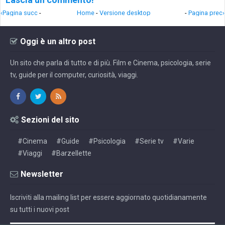
‹Pagina succ
-
Home
-
Versione desktop
-
Pagina prec›
Oggi è un altro post
Un sito che parla di tutto e di più. Film e Cinema, psicologia, serie
tv, guide per il computer, curiosità, viaggi.
Sezioni del sito
#Cinema
#Guide
#Psicologia
#Serie tv
#Varie
#Viaggi
#Barzellette
Newsletter
Iscriviti alla mailing list per essere aggiornato quotidianamente
su tutti i nuovi post