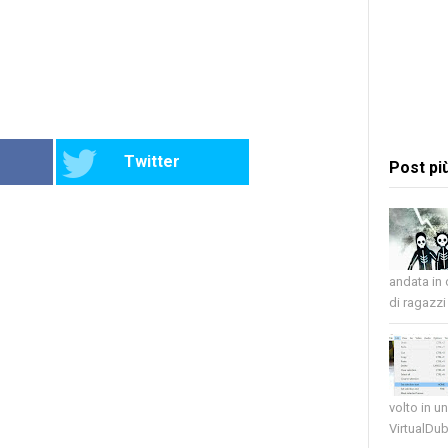
Twitter
Post pi
andata in
di ragazzi 
volto in u
VirtualDub