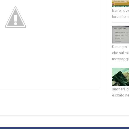
barre , ov
loro intern
Da un po'
che sul mi
messaggio
suonerà di
è citato nel