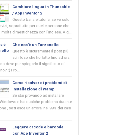
Cambiare lingua in Thunkable
/ App Inventor 2
Questo banale tutorial serve solo
novizi, soprattutto per quelle persone che
molta dimestichezza con l'inglese. A g...
Che cos'è un Tarzanello
Questo è sicuramente il post più
schifoso che ho fatto fino ad ora,
o deve pur spiegarlo il significato di
no? :) Pro...
Come risolvere i problemi di
installazione di Wamp
Se stai provando ad installare
indows e hai qualche problema durante
ione , se ti esce un errore, nel 99% dei casi
Leggere qrcode e barcode
con App Inventor 2