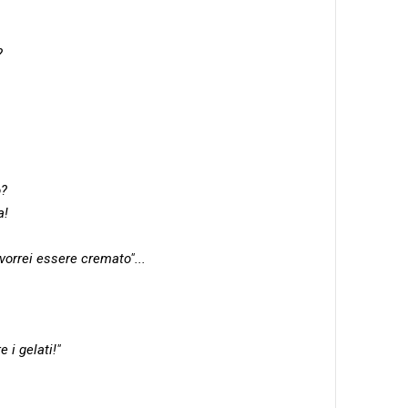
?
o?
a!
orrei essere cremato"...
e i gelati!"