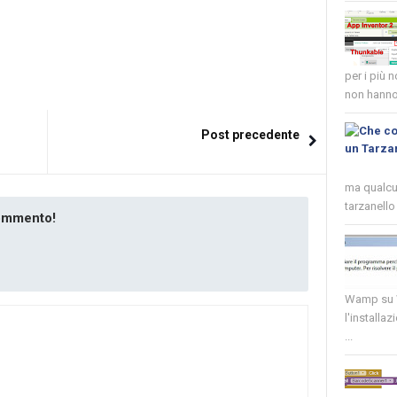
per i più 
non hanno 
Post precedente
ma qualcun
tarzanello 
commento!
Wamp su W
l'installaz
...