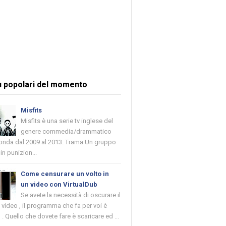
ù popolari del momento
Misfits
Misfits è una serie tv inglese del
genere commedia/drammatico
 onda dal 2009 al 2013. Trama Un gruppo
in punizion...
Come censurare un volto in
un video con VirtualDub
Se avete la necessità di oscurare il
n video , il programma che fa per voi è
 . Quello che dovete fare è scaricare ed ...