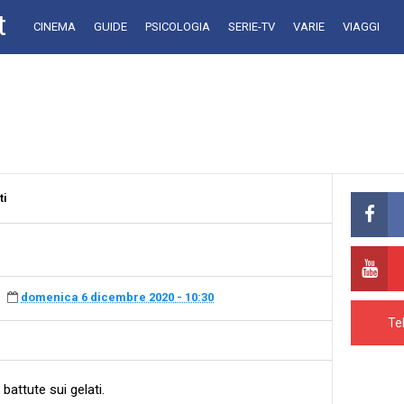
t
CINEMA
GUIDE
PSICOLOGIA
SERIE-TV
VARIE
VIAGGI
ti
domenica 6 dicembre 2020 - 10:30
Te
battute sui gelati.