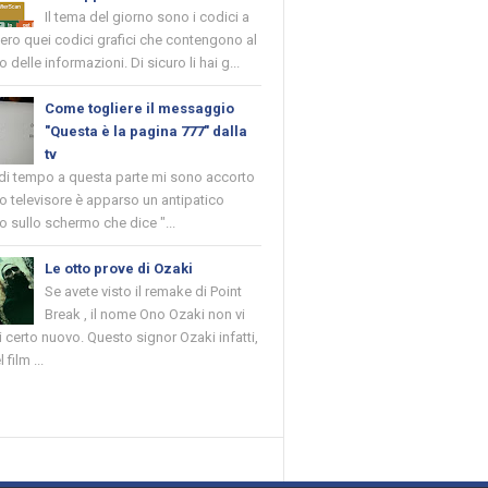
Il tema del giorno sono i codici a
vero quei codici grafici che contengono al
o delle informazioni. Di sicuro li hai g...
Come togliere il messaggio
"Questa è la pagina 777" dalla
tv
 di tempo a questa parte mi sono accorto
o televisore è apparso un antipatico
 sullo schermo che dice "...
Le otto prove di Ozaki
Se avete visto il remake di Point
Break , il nome Ono Ozaki non vi
 certo nuovo. Questo signor Ozaki infatti,
 film ...