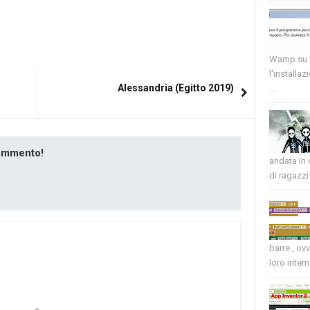
Wamp su W
l'installaz
Alessandria (Egitto 2019)
...
commento!
andata in
di ragazzi 
barre , ov
loro intern