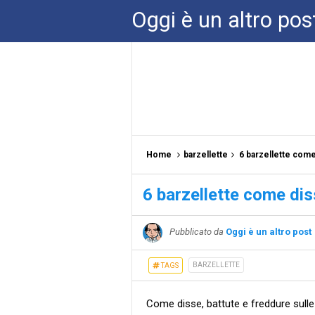
Oggi è un altro pos
Home
barzellette
6 barzellette com
6 barzellette come di
Pubblicato da
Oggi è un altro post
BARZELLETTE
TAGS
Come disse, battute e freddure sull