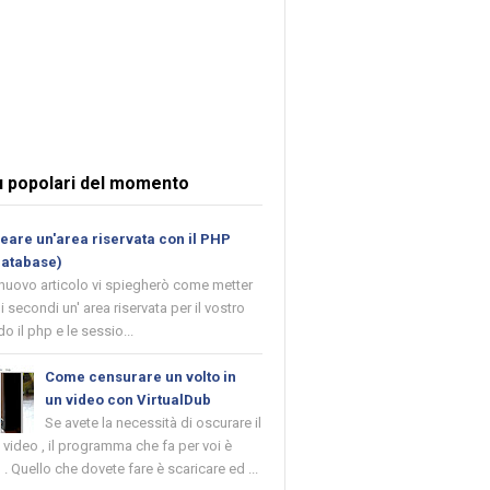
ù popolari del momento
are un'area riservata con il PHP
database)
 nuovo articolo vi spiegherò come metter
i secondi un' area riservata per il vostro
o il php e le sessio...
Come censurare un volto in
un video con VirtualDub
Se avete la necessità di oscurare il
n video , il programma che fa per voi è
 . Quello che dovete fare è scaricare ed ...