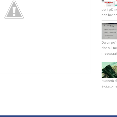
per i più 
non hanno 
Da un po'
che sul mi
messaggio
suonerà di
è citato nel