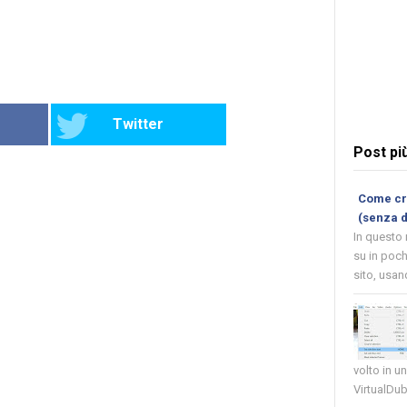
Twitter
Post pi
Come cre
(senza 
In questo
su in poch
sito, usand
volto in u
VirtualDub