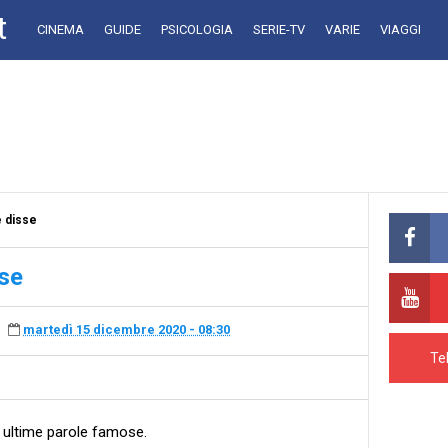
t
CINEMA
GUIDE
PSICOLOGIA
SERIE-TV
VARIE
VIAGGI
e disse
sse
martedì 15 dicembre 2020 - 08:30
Te
e ultime parole famose.