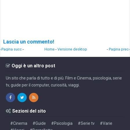
Lascia un commento!
‹Pagina succ
-
Home
-
Versione desktop
-
Pagina prec›
Oggi è un altro post
Un sito che parla di tutto e di più. Film e Cinema, psicologia, serie
tv, guide per il computer, curiosità, viaggi.
Sezioni del sito
#Cinema
#Guide
#Psicologia
#Serie tv
#Varie