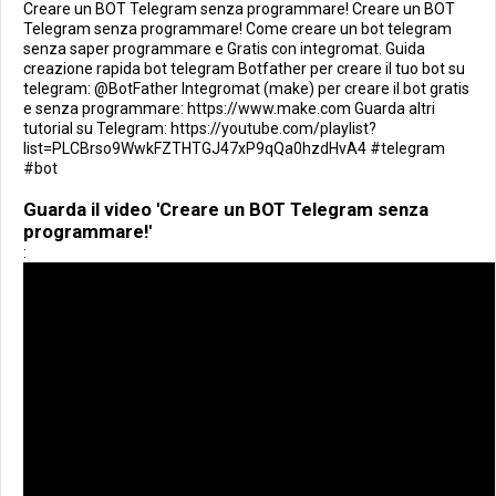
Creare un BOT Telegram senza programmare! Creare un BOT
Telegram senza programmare! Come creare un bot telegram
senza saper programmare e Gratis con integromat. Guida
creazione rapida bot telegram Botfather per creare il tuo bot su
telegram: @BotFather Integromat (make) per creare il bot gratis
e senza programmare: https://www.make.com Guarda altri
tutorial su Telegram: https://youtube.com/playlist?
list=PLCBrso9WwkFZTHTGJ47xP9qQa0hzdHvA4 #telegram
#bot
Guarda il video 'Creare un BOT Telegram senza
programmare!'
: