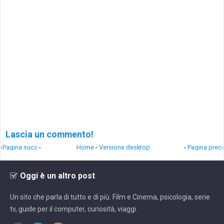
Lascia un commento!
‹Pagina succ
-
Home
-
Versione desktop
-
Pagina prec›
Oggi è un altro post
Un sito che parla di tutto e di più. Film e Cinema, psicologia, serie
tv, guide per il computer, curiosità, viaggi.