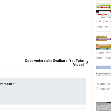
per i più 
non hanno 
barre , ov
loro intern
Cosa vedere alle Svalbard [YouTube
Video]
commento!
Wamp su W
l'installaz
...