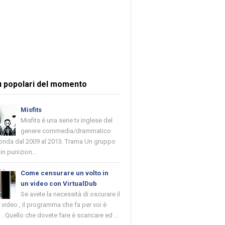
ù popolari del momento
Misfits
Misfits è una serie tv inglese del
genere commedia/drammatico
 onda dal 2009 al 2013. Trama Un gruppo
in punizion...
Come censurare un volto in
un video con VirtualDub
Se avete la necessità di oscurare il
n video , il programma che fa per voi è
 . Quello che dovete fare è scaricare ed ...