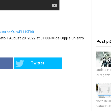
youtu.be/XJwPLHKFlt0
ato il August 20, 2022 at 01:00PM da Oggi è un altro
Post pi
Twitter
andata in
di ragazzi 
volto in u
VirtualDub