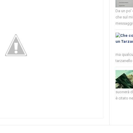
Da un po'
che sul mi
messaggio
ma qualcun
tarzanello 
suonerà di
è citato nel