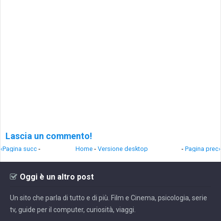
Lascia un commento!
‹Pagina succ
-
Home
-
Versione desktop
-
Pagina prec›
Oggi è un altro post
Un sito che parla di tutto e di più. Film e Cinema, psicologia, serie
tv, guide per il computer, curiosità, viaggi.