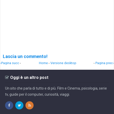
Lascia un commento!
‹Pagina succ
-
Home
-
Versione desktop
-
Pagina prec›
Oggi è un altro post
Un sito che parla di tutto e di più. Film e Cinema, psicologia, serie
tv, guide per il computer, curiosità, viaggi.