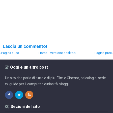
Lascia un commento!
‹Pagina succ
-
Home
-
Versione desktop
-
Pagina prec›
Oggi è un altro post
Un sito che parla di tutto e di più. Film e Cinema, psicologia, serie
tv, guide per il computer, curiosità, viaggi.
Sezioni del sito