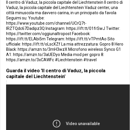
Il centro di Vaduz, la piccola capitale del Liechtenstein Il centro di
Vaduz, la piccola capitale del Liechtenstein Vaduz center, una
città minuscola ma davvero carina, in un principato da favola
Seguimi su: Youtube:
https://www.youtube.com/channel/UCrQ7t-
IRZTQdc67Dadipz3Q Instagram: https://ift.tt/01frSwJ Twitter:
https://twitter.com/oggiunaltropost Facebook:
https://ift.tt/ELAbi5m Telegram: https://ift.tt/vTPmtAo Sito
ufficiale: https://ift.tt/oLscXZf La mia attrezzatura: Gopro 8 Hero
Black: https://amzn.to/3mH3wzX Microfono wireless Synco G1
A1: https://amzn.to/3aUEDyo Media mod per gopro 8:
https://amzn.to/3xCAWFc #Liechtenstein #travel
Guarda il video 'Il centro di Vaduz, la piccola
capitale del Liechtenstein'
: