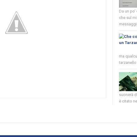
Da un po'
che sul mi
messaggio
ma qualcun
tarzanello 
suonerà di
è citato nel