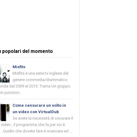
ù popolari del momento
Misfits
Misfits è una serie tv inglese del
genere commedia/drammatico
 onda dal 2009 al 2013. Trama Un gruppo
in punizion...
Come censurare un volto in
un video con VirtualDub
Se avete la necessità di oscurare il
n video , il programma che fa per voi è
 . Quello che dovete fare è scaricare ed ...