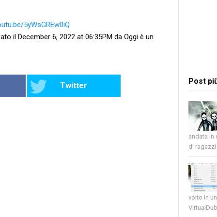
youtu.be/5yWsGREw0iQ
ato il December 6, 2022 at 06:35PM da Oggi è un
Post pi
Twitter
andata in
di ragazzi 
volto in u
VirtualDub