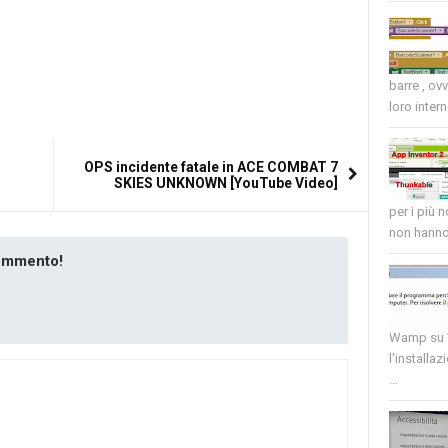
barre , ov
loro intern
OPS incidente fatale in ACE COMBAT 7
SKIES UNKNOWN [YouTube Video]
per i più 
non hanno 
commento!
Wamp su W
l'installaz
...