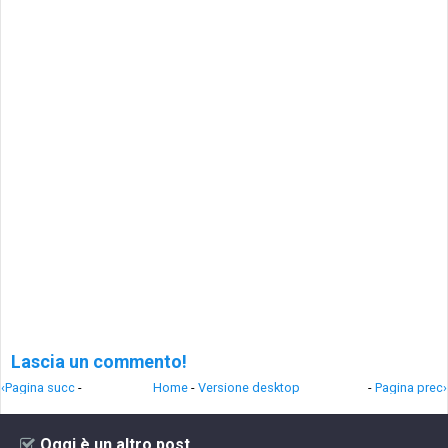
Lascia un commento!
‹Pagina succ
-
Home
-
Versione desktop
-
Pagina prec›
Oggi è un altro post