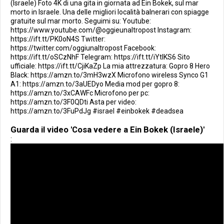
(Israele) Foto 4K di una gita in giornata ad Ein Bokek, sul mar
morto in Israele. Una delle migliori località balnerari con spiagge
gratuite sul mar morto. Seguimi su: Youtube:
https://www.youtube.com/@oggieunaltropost Instagram:
https://ift.tt/PK0oN4S Twitter:
https://twitter.com/oggiunaltropost Facebook:
https://ift.tt/oSCzNhF Telegram: https://ift.tt/iYtlKS6 Sito
ufficiale: https://ift.tt/CjiKaZp La mia attrezzatura: Gopro 8 Hero
Black: https://amzn.to/3mH3wzX Microfono wireless Synco G1
A1: https://amzn.to/3aUEDyo Media mod per gopro 8:
https://amzn.to/3xCAWFc Microfono per pc:
https://amzn.to/3F0QDti Asta per video:
https://amzn.to/3FuPdJg #israel #einbokek #deadsea
Guarda il video 'Cosa vedere a Ein Bokek (Israele)'
: