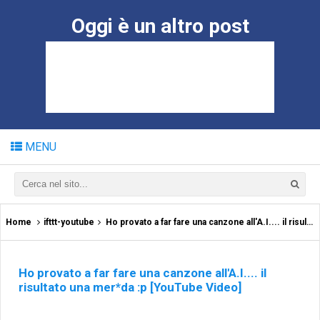
Oggi è un altro post
MENU
Home
ifttt-youtube
Ho provato a far fare una canzone all'A.I.... il risultato una mer*da :p [YouTube Video]
Ho provato a far fare una canzone all'A.I.... il
risultato una mer*da :p [YouTube Video]