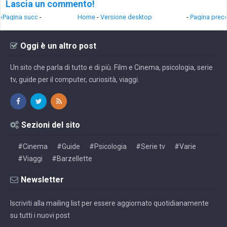
Lascia un commento!
‹Pagina succ
-
Home
-
Versione desktop
-
Pagina prec›
Oggi è un altro post
Un sito che parla di tutto e di più. Film e Cinema, psicologia, serie
tv, guide per il computer, curiosità, viaggi.
Sezioni del sito
#Cinema
#Guide
#Psicologia
#Serie tv
#Varie
#Viaggi
#Barzellette
Newsletter
Iscriviti alla mailing list per essere aggiornato quotidianamente
su tutti i nuovi post