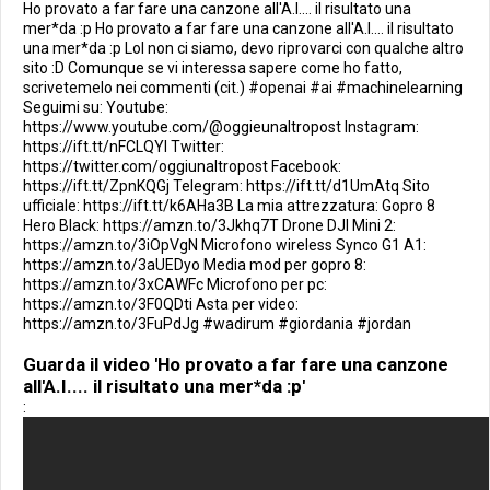
Ho provato a far fare una canzone all'A.I.... il risultato una
mer*da :p Ho provato a far fare una canzone all'A.I.... il risultato
una mer*da :p Lol non ci siamo, devo riprovarci con qualche altro
sito :D Comunque se vi interessa sapere come ho fatto,
scrivetemelo nei commenti (cit.) #openai #ai #machinelearning
Seguimi su: Youtube:
https://www.youtube.com/@oggieunaltropost Instagram:
https://ift.tt/nFCLQYl Twitter:
https://twitter.com/oggiunaltropost Facebook:
https://ift.tt/ZpnKQGj Telegram: https://ift.tt/d1UmAtq Sito
ufficiale: https://ift.tt/k6AHa3B La mia attrezzatura: Gopro 8
Hero Black: https://amzn.to/3Jkhq7T Drone DJI Mini 2:
https://amzn.to/3iOpVgN Microfono wireless Synco G1 A1:
https://amzn.to/3aUEDyo Media mod per gopro 8:
https://amzn.to/3xCAWFc Microfono per pc:
https://amzn.to/3F0QDti Asta per video:
https://amzn.to/3FuPdJg #wadirum #giordania #jordan
Guarda il video 'Ho provato a far fare una canzone
all'A.I.... il risultato una mer*da :p'
: