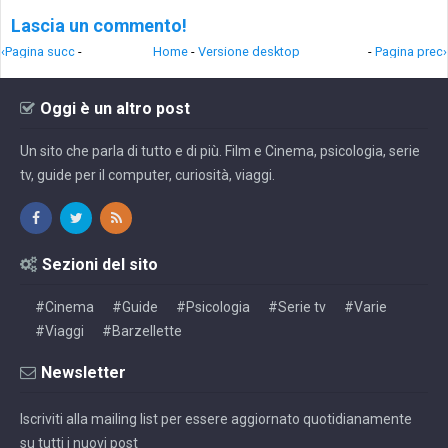
Lascia un commento!
‹Pagina succ
-
Home
-
Versione desktop
-
Pagina prec›
Oggi è un altro post
Un sito che parla di tutto e di più. Film e Cinema, psicologia, serie
tv, guide per il computer, curiosità, viaggi.
Sezioni del sito
#Cinema
#Guide
#Psicologia
#Serie tv
#Varie
#Viaggi
#Barzellette
Newsletter
Iscriviti alla mailing list per essere aggiornato quotidianamente
su tutti i nuovi post