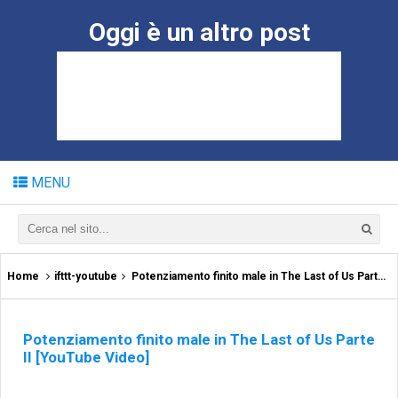
Oggi è un altro post
MENU
Home
ifttt-youtube
Potenziamento finito male in The Last of Us Parte II [YouTube Video]
Potenziamento finito male in The Last of Us Parte
II [YouTube Video]