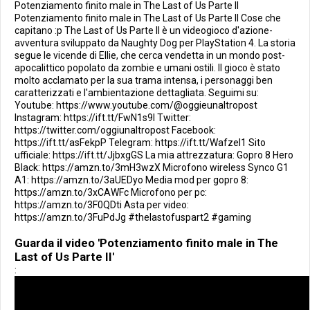
Potenziamento finito male in The Last of Us Parte II
Potenziamento finito male in The Last of Us Parte II Cose che
capitano :p The Last of Us Parte II è un videogioco d'azione-
avventura sviluppato da Naughty Dog per PlayStation 4. La storia
segue le vicende di Ellie, che cerca vendetta in un mondo post-
apocalittico popolato da zombie e umani ostili. Il gioco è stato
molto acclamato per la sua trama intensa, i personaggi ben
caratterizzati e l'ambientazione dettagliata. Seguimi su:
Youtube: https://www.youtube.com/@oggieunaltropost
Instagram: https://ift.tt/FwN1s9l Twitter:
https://twitter.com/oggiunaltropost Facebook:
https://ift.tt/asFekpP Telegram: https://ift.tt/Wafzel1 Sito
ufficiale: https://ift.tt/JjbxgGS La mia attrezzatura: Gopro 8 Hero
Black: https://amzn.to/3mH3wzX Microfono wireless Synco G1
A1: https://amzn.to/3aUEDyo Media mod per gopro 8:
https://amzn.to/3xCAWFc Microfono per pc:
https://amzn.to/3F0QDti Asta per video:
https://amzn.to/3FuPdJg #thelastofuspart2 #gaming
Guarda il video 'Potenziamento finito male in The
Last of Us Parte II'
: