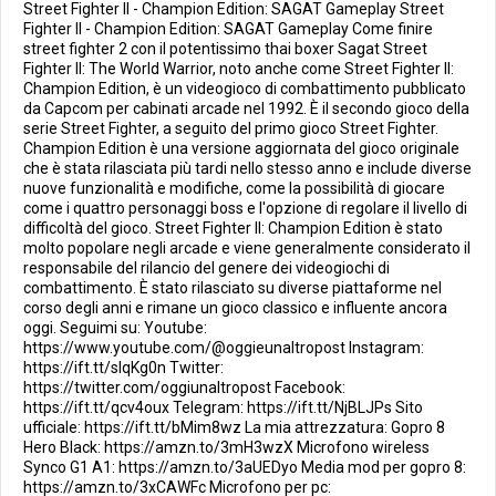
Street Fighter II - Champion Edition: SAGAT Gameplay Street
Fighter II - Champion Edition: SAGAT Gameplay Come finire
street fighter 2 con il potentissimo thai boxer Sagat Street
Fighter II: The World Warrior, noto anche come Street Fighter II:
Champion Edition, è un videogioco di combattimento pubblicato
da Capcom per cabinati arcade nel 1992. È il secondo gioco della
serie Street Fighter, a seguito del primo gioco Street Fighter.
Champion Edition è una versione aggiornata del gioco originale
che è stata rilasciata più tardi nello stesso anno e include diverse
nuove funzionalità e modifiche, come la possibilità di giocare
come i quattro personaggi boss e l'opzione di regolare il livello di
difficoltà del gioco. Street Fighter II: Champion Edition è stato
molto popolare negli arcade e viene generalmente considerato il
responsabile del rilancio del genere dei videogiochi di
combattimento. È stato rilasciato su diverse piattaforme nel
corso degli anni e rimane un gioco classico e influente ancora
oggi. Seguimi su: Youtube:
https://www.youtube.com/@oggieunaltropost Instagram:
https://ift.tt/sIqKg0n Twitter:
https://twitter.com/oggiunaltropost Facebook:
https://ift.tt/qcv4oux Telegram: https://ift.tt/NjBLJPs Sito
ufficiale: https://ift.tt/bMim8wz La mia attrezzatura: Gopro 8
Hero Black: https://amzn.to/3mH3wzX Microfono wireless
Synco G1 A1: https://amzn.to/3aUEDyo Media mod per gopro 8:
https://amzn.to/3xCAWFc Microfono per pc: