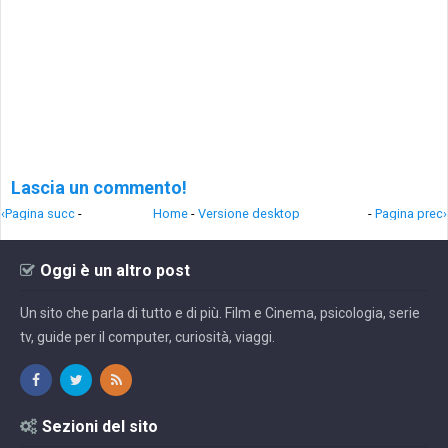
Lascia un commento!
‹Pagina succ
-
Home
-
Versione desktop
-
Pagina prec›
Oggi è un altro post
Un sito che parla di tutto e di più. Film e Cinema, psicologia, serie
tv, guide per il computer, curiosità, viaggi.
Sezioni del sito