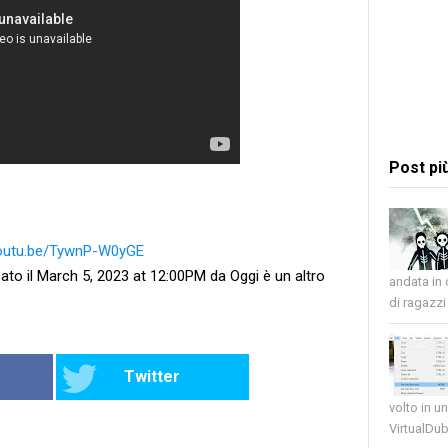
Post pi
youtu.be/TywnP-W0yGE
ato il March 5, 2023 at 12:00PM da Oggi è un altro
andata in
di ragazzi 
Twitter
volto in u
VirtualDub