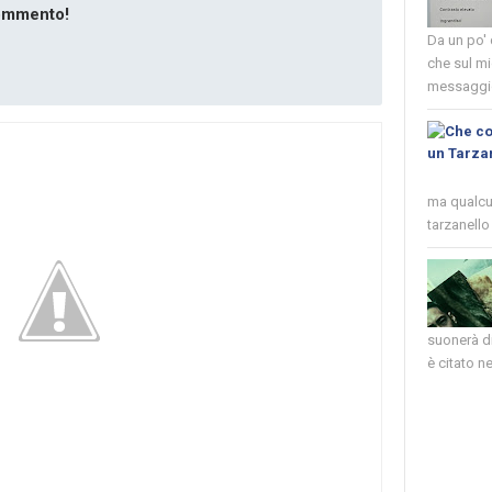
commento!
Da un po'
che sul mi
messaggio
ma qualcun
tarzanello 
suonerà di
è citato nel