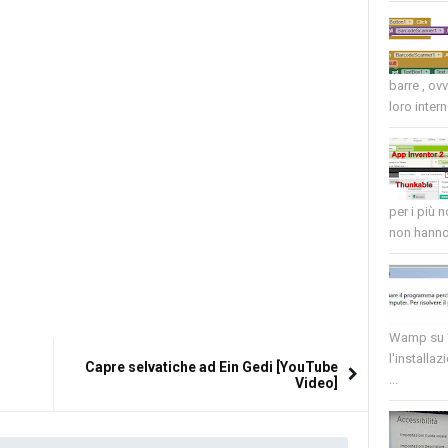
barre , ov
loro intern
per i più 
non hanno 
Wamp su W
l'installaz
Capre selvatiche ad Ein Gedi [YouTube
...
Video]