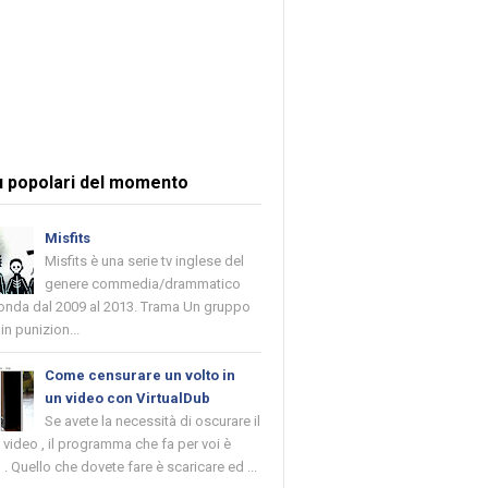
ù popolari del momento
Misfits
Misfits è una serie tv inglese del
genere commedia/drammatico
 onda dal 2009 al 2013. Trama Un gruppo
in punizion...
Come censurare un volto in
un video con VirtualDub
Se avete la necessità di oscurare il
n video , il programma che fa per voi è
 . Quello che dovete fare è scaricare ed ...