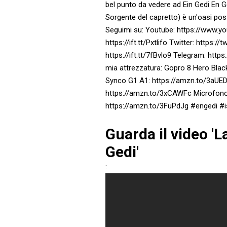
bel punto da vedere ad Ein Gedi En Gedi o Ein
Sorgente del capretto) è un'oasi pos
Seguimi su: Youtube: https://www.y
https://ift.tt/Pxtlifo Twitter: https:
https://ift.tt/7fBvlo9 Telegram: https:
mia attrezzatura: Gopro 8 Hero Bla
Synco G1 A1: https://amzn.to/3aUE
https://amzn.to/3xCAWFc Microfono p
https://amzn.to/3FuPdJg #engedi #i
Guarda il video 'L
Gedi'
: