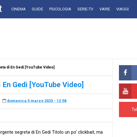
t
CINEMA
GUIDE
PSICOLOGIA
SERIE-TV
VARIE
VIAGGI
eta di En Gedi [YouTube Video]
i En Gedi [YouTube Video]
domenica 5 marzo 2023 - 12:58
Te
gente segreta di En Gedi Titolo un po' clickbait, ma