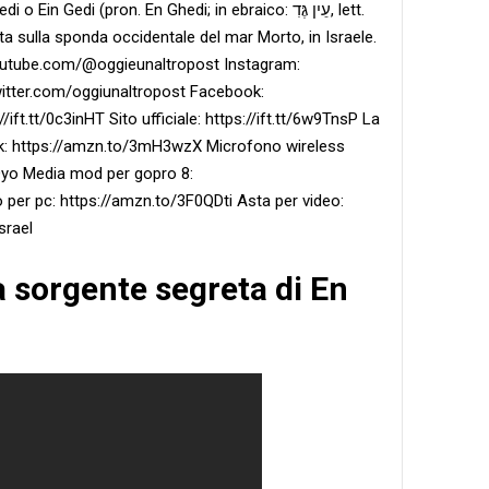
 Gedi (pron. En Ghedi; in ebraico: עֵין גֶּדִ, lett.
ta sulla sponda occidentale del mar Morto, in Israele.
outube.com/@oggieunaltropost Instagram:
//twitter.com/oggiunaltropost Facebook:
//ift.tt/0c3inHT Sito ufficiale: https://ift.tt/6w9TnsP La
ck: https://amzn.to/3mH3wzX Microfono wireless
Dyo Media mod per gopro 8:
er pc: https://amzn.to/3F0QDti Asta per video:
srael
a sorgente segreta di En