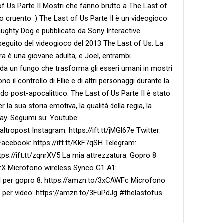
f Us Parte II Mostri che fanno brutto a The Last of
o cruento :) The Last of Us Parte II è un videogioco
aughty Dog e pubblicato da Sony Interactive
 seguito del videogioco del 2013 The Last of Us. La
ora è una giovane adulta, e Joel, entrambi
 da un fungo che trasforma gli esseri umani in mostri
no il controllo di Ellie e di altri personaggi durante la
do post-apocalittico. The Last of Us Parte II è stato
 la sua storia emotiva, la qualità della regia, la
lay. Seguimi su: Youtube:
ropost Instagram: https://ift.tt/jMGl67e Twitter:
Facebook: https://ift.tt/KkF7qSH Telegram:
 https://ift.tt/zqnrXV5 La mia attrezzatura: Gopro 8
zX Microfono wireless Synco G1 A1:
 per gopro 8: https://amzn.to/3xCAWFc Microfono
a per video: https://amzn.to/3FuPdJg #thelastofus