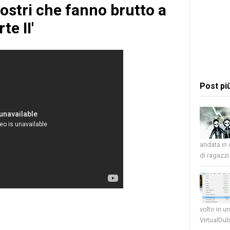
Mostri che fanno brutto a
te II'
Post pi
andata in
di ragazzi 
volto in u
VirtualDub