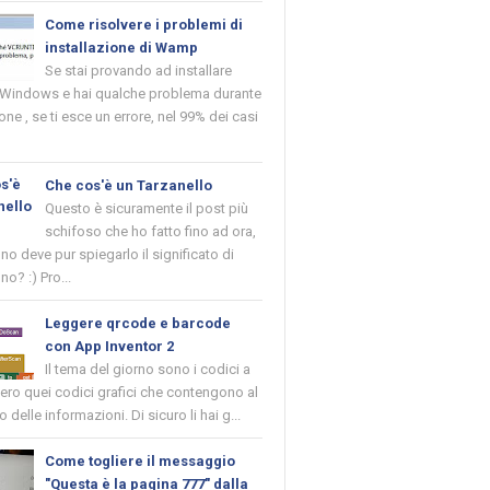
Come risolvere i problemi di
installazione di Wamp
Se stai provando ad installare
indows e hai qualche problema durante
ione , se ti esce un errore, nel 99% dei casi
Che cos'è un Tarzanello
Questo è sicuramente il post più
schifoso che ho fatto fino ad ora,
o deve pur spiegarlo il significato di
no? :) Pro...
Leggere qrcode e barcode
con App Inventor 2
Il tema del giorno sono i codici a
vero quei codici grafici che contengono al
o delle informazioni. Di sicuro li hai g...
Come togliere il messaggio
"Questa è la pagina 777" dalla