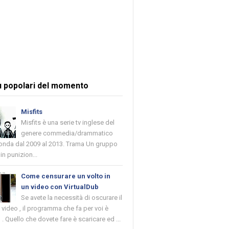
ù popolari del momento
Misfits
Misfits è una serie tv inglese del
genere commedia/drammatico
 onda dal 2009 al 2013. Trama Un gruppo
in punizion...
Come censurare un volto in
un video con VirtualDub
Se avete la necessità di oscurare il
n video , il programma che fa per voi è
 . Quello che dovete fare è scaricare ed ...