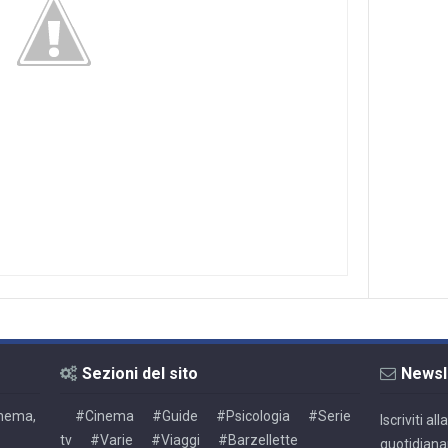
Sezioni del sito
Newsl
Cinema,
#Cinema
#Guide
#Psicologia
#Serie
Iscriviti a
tv
#Varie
#Viaggi
#Barzellette
quotidiana