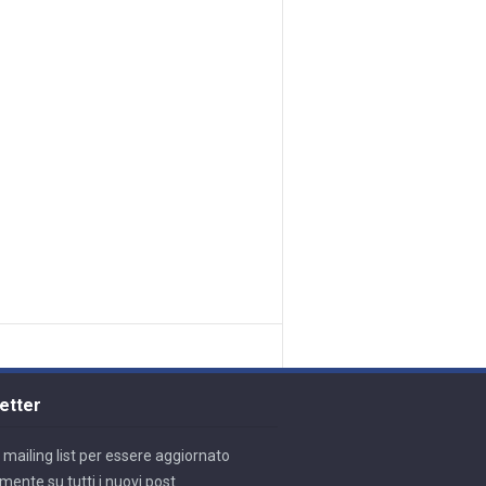
etter
lla mailing list per essere aggiornato
mente su tutti i nuovi post