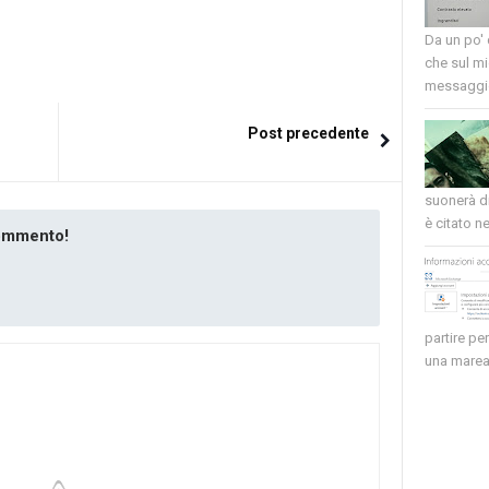
Da un po'
che sul mi
messaggio
Post precedente
suonerà di
è citato nel
commento!
partire pe
una marea 