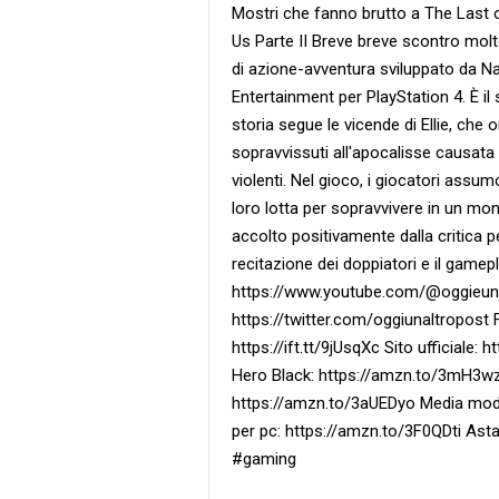
Mostri che fanno brutto a The Last o
Us Parte II Breve breve scontro molt
di azione-avventura sviluppato da N
Entertainment per PlayStation 4. È il
storia segue le vicende di Ellie, che 
sopravvissuti all'apocalisse causata
violenti. Nel gioco, i giocatori assumo
loro lotta per sopravvivere in un mon
accolto positivamente dalla critica per
recitazione dei doppiatori e il gamep
https://www.youtube.com/@oggieunalt
https://twitter.com/oggiunaltropost 
https://ift.tt/9jUsqXc Sito ufficiale:
Hero Black: https://amzn.to/3mH3w
https://amzn.to/3aUEDyo Media mod
per pc: https://amzn.to/3F0QDti Ast
#gaming