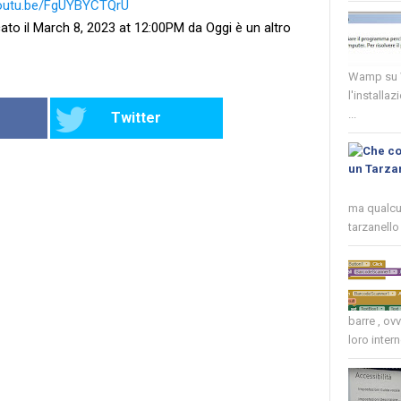
youtu.be/FgUYBYCTQrU
ato il March 8, 2023 at 12:00PM da Oggi è un altro
Wamp su W
l'installaz
...
Twitter
ma qualcun
tarzanello 
barre , ov
loro intern