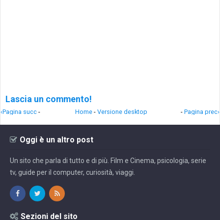
Lascia un commento!
‹Pagina succ
-
Home
-
Versione desktop
-
Pagina prec›
Oggi è un altro post
Un sito che parla di tutto e di più. Film e Cinema, psicologia, serie
tv, guide per il computer, curiosità, viaggi.
Sezioni del sito