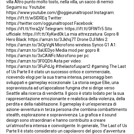
villa Altro punto molto tosto, nella villa, un sacco di nemici
Seguimi su: Youtube:
https://www.youtube.com/@oggieunaltropost Instagram:
https://ift.tt/wSIDREq Twitter:
https://twitter.com/oggiunaltropost Facebook:
https://ift.tt/fnra2jV Telegram: https://ift.tt/0FIWTr5 Sito
ufficiale: https://ift.tt/XyKwd0k La mia attrezzatura: Gopro 8
Hero Black: https://amzn.to/3Jkhq7T Drone DJI Mini 2:
https://amzn.to/3iOpVgN Microfono wireless Synco G1 A1:
https://amzn.to/3aUEDyo Media mod per gopro 8:
https://amzn.to/3xCAWFc Microfono per pc:
https://amzn.to/3F0QDti Asta per video:
https://amzn.to/3FuPdJg #thelastofuspart2 #gaming The Last
of Us Parte II è stato un successo critico e commerciale,
ricevendo elogi per la sua trama intensa, personaggi ben
sviluppati e gameplay eccezionale. La storia segue Ellie, una
sopravvissuta ad un'apocalisse fungina che si dirige verso
Seattle alla ricerca di vendetta. Il gioco è stato lodato per la sua
rappresentazione emozionante e realistica della violenza, della
perdita e della riabilitazione. Il gameplay è un'esperienza di
azione-avventura in terza persona che combina combattimento
stealth, esplorazione e sopravvivenza. La grafica e il sound
design sono straordinari e hanno contribuito a creare
un'atmosfera intensa e coinvolgente. In generale, The Last of Us
Parte II è stato considerato un capolavoro del gioco d'avventura