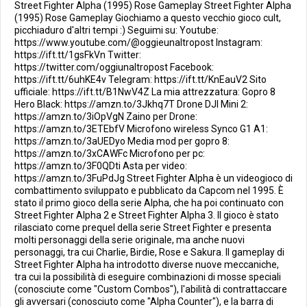
Street Fighter Alpha (1995) Rose Gameplay Street Fighter Alpha
(1995) Rose Gameplay Giochiamo a questo vecchio gioco cult,
picchiaduro d'altri tempi :) Seguimi su: Youtube:
https://www.youtube.com/@oggieunaltropost Instagram:
https://ift.tt/1gsFkVn Twitter:
https://twitter.com/oggiunaltropost Facebook:
https://ift.tt/6uhKE4v Telegram: https://ift.tt/KnEauV2 Sito
ufficiale: https://ift.tt/B1NwV4Z La mia attrezzatura: Gopro 8
Hero Black: https://amzn.to/3Jkhq7T Drone DJI Mini 2:
https://amzn.to/3iOpVgN Zaino per Drone:
https://amzn.to/3ETEbfV Microfono wireless Synco G1 A1:
https://amzn.to/3aUEDyo Media mod per gopro 8:
https://amzn.to/3xCAWFc Microfono per pc:
https://amzn.to/3F0QDti Asta per video:
https://amzn.to/3FuPdJg Street Fighter Alpha è un videogioco di
combattimento sviluppato e pubblicato da Capcom nel 1995. È
stato il primo gioco della serie Alpha, che ha poi continuato con
Street Fighter Alpha 2 e Street Fighter Alpha 3. Il gioco è stato
rilasciato come prequel della serie Street Fighter e presenta
molti personaggi della serie originale, ma anche nuovi
personaggi, tra cui Charlie, Birdie, Rose e Sakura. Il gameplay di
Street Fighter Alpha ha introdotto diverse nuove meccaniche,
tra cui la possibilità di eseguire combinazioni di mosse speciali
(conosciute come "Custom Combos"), l'abilità di contrattaccare
gli avversari (conosciuto come "Alpha Counter"), e la barra di