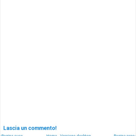
Lascia un commento!
‹Pagina succ
-
Home
-
Versione desktop
-
Pagina prec›