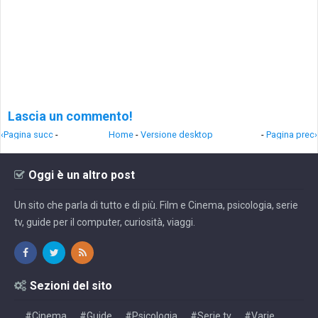
Lascia un commento!
‹Pagina succ
-
Home
-
Versione desktop
-
Pagina prec›
Oggi è un altro post
Un sito che parla di tutto e di più. Film e Cinema, psicologia, serie
tv, guide per il computer, curiosità, viaggi.
Sezioni del sito
#Cinema
#Guide
#Psicologia
#Serie tv
#Varie