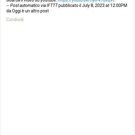
Guarda il video su youtube:
https://youtu.be/ny8-k7dvqVc
--
Post automatico via IFTTT
pubblicato il July 8, 2023 at 12:00PM
da Oggi è un altro post
Condividi