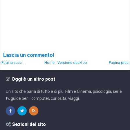
Lascia un commento!
‹Pagina succ
-
Home
-
Versione desktop
-
Pagina prec›
Oggi è un altro post
Un sito che parla di tutto e di più. Film e Cinema, psicologia, serie
tv, guide per il computer, curiosità, viaggi.
Sezioni del sito