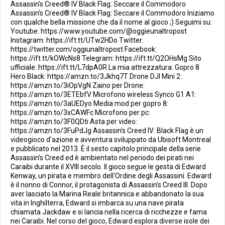
Assassin's Creed® IV Black Flag: Seccare il Commodoro
Assassin's Creed® IV Black Flag: Seccare il Commodoro Iniziamo
con qualche bella missione che da il nome al gioco ;) Seguimi su:
Youtube: https://www.youtube.com/@oggieunaltropost
Instagram: https://ift.tt/UTw2HDo Twitter:
https://twitter.com/oggiunaltropost Facebook:
https://ift.tt/kOWcNs8 Telegram: https://ift.tt/Q2OHsMg Sito
ufficiale: https://ift.tt/L7dpA0R La mia attrezzatura: Gopro 8
Hero Black: https://amzn.to/3Jkhq7T Drone DJI Mini 2:
https://amzn.to/3iOpVgN Zaino per Drone:
https://amzn.to/3ETEbfV Microfono wireless Synco G1 A1:
https://amzn.to/3aUEDyo Media mod per gopro 8:
https://amzn.to/3xCAWFc Microfono per pc:
https://amzn.to/3F0QDti Asta per video:
https://amzn.to/3FuPdJg Assassin's Creed IV: Black Flag è un
videogioco d'azione e avventura sviluppato da Ubisoft Montreal
e pubblicato nel 2013. È il sesto capitolo principale della serie
Assassin's Creed ed è ambientato nel periodo dei pirati nei
Caraibi durante il XVIII secolo. Il gioco segue le gesta di Edward
Kenway, un pirata e membro dell'Ordine degli Assassini. Edward
è il nonno di Connor, il protagonista di Assassin's Creed III. Dopo
aver lasciato la Marina Reale britannica e abbandonato la sua
vita in Inghilterra, Edward si imbarca su una nave pirata
chiamata Jackdaw e si lancia nella ricerca di ricchezze e fama
nei Caraibi. Nel corso del gioco, Edward esplora diverse isole dei