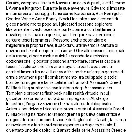
Caraibi, compresa l'isola di Nassau, un covo di pirati, e città come
L'Avana e Kingston. Durante le sue avventure, Edward si imbatte
in numerosi personaggi storici come Barbanera, Ben Hornigold,
Charles Vane e Anne Bonny. Black Flag introduce elementi di
gioco navale molto popolari. I giocatori possono esplorare
liberamente il vasto oceano e partecipare a combattimenti
navali epici tra navi da guerra, saccheggiare navi nemiche e
cercare tesori sommersi. Possono anche potenziare e
migliorare la propria nave, il Jackdaw, attraverso la cattura di
navi nemiche e il recupero di risorse. Oltre alle missioni principali
della trama, ci sono molte attività secondarie e missioni
opzionali che i giocatori possono affrontare, come la caccia ai
tesori, l'esplorazione di rovine maya e la partecipazione a
combattimenti tra navi. Il gioco offre anche un'ampia gamma di
armi e strumenti per il combattimento, tra cui spade, pistole,
bombe fumogene e lame celate. La trama di Assassin's Creed
IV: Black Flag si intreccia con la storia degli Assassini e dei
Templari e presenta flashback nella realtà virtuale in cui i
giocatori assumono il ruolo di un impiegato di Abstergo
Industries, l'organizzazione che ha sviluppato il dispositivo
Animus per rivivere i ricordi dei propri antenati. Assassin's Creed
IV: Black Flag ha ricevuto un'accoglienza positiva dalla critica e
dai giocatori per l'ambientazione dettagliata dei Caraibi, la trama
coinvolgente e la straordinaria esperienza di gioco navale. È
diventato uno dei capitoli più amati della serie Assassin's Creed e