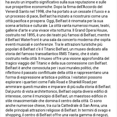
ha avuto un impatto significativo sulla sua reputazione e sulle
sue prospettive economiche. Dopo la firma dell'Accordo del
Venerdì Santo nel 1998, che ha portato a un cessate il fuoco e a
un processo di pace, Belfast ha iniziato a ricostruirsi come una
città pacifica e prospera. Oggi, Belfast è rinomata per la sua
scena artistica e culturale. La città vanta numerosi musei, teatri,
gallerie d'arte e una vivace vita notturna. Il Grand Opera House,
costruito nel 1895, è uno dei teatri più famosi di Belfast, mentre
il Belfast Waterfront è una sala da concerto moderna che ospita
eventi musicali e conferenze. Tra le attrazioni turistiche più
popolari di Belfast c'è il Titanic Belfast, un museo dedicato alla
storia del famoso transatlantico RMS Titanic, che è stato
costruito nella città. Il museo offre una visione approfondita del
tragico viaggio del Titanic e della sua connessione con Belfast.
Belfast è anche conosciuta per i suoi murales politici, che
riflettono il passato conflittuale della città e rappresentano una
forma di espressione artistica e politica. I visitatori possono
esplorare i quartieri come Falls Road e Shankill Road per
ammirare questi murales e imparare di più sulla storia di Belfast.
Dal punto di vista architettonico, Belfast ospita diversi edifici di
interesse, come il municipio di Belfast, un maestoso edificio in
stile rinascimentale che domina il centro della città. Ci sono
anche numerose chiese, tra cui la Cattedrale di San Anna, una
delle principali attrazioni religiose di Belfast. In termini di svago e
shopping, il centro di Belfast offre una vasta gamma di negozi,