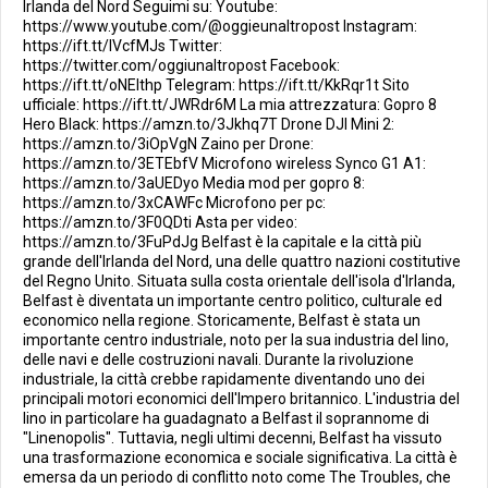
Irlanda del Nord Seguimi su: Youtube:
https://www.youtube.com/@oggieunaltropost Instagram:
https://ift.tt/lVcfMJs Twitter:
https://twitter.com/oggiunaltropost Facebook:
https://ift.tt/oNElthp Telegram: https://ift.tt/KkRqr1t Sito
ufficiale: https://ift.tt/JWRdr6M La mia attrezzatura: Gopro 8
Hero Black: https://amzn.to/3Jkhq7T Drone DJI Mini 2:
https://amzn.to/3iOpVgN Zaino per Drone:
https://amzn.to/3ETEbfV Microfono wireless Synco G1 A1:
https://amzn.to/3aUEDyo Media mod per gopro 8:
https://amzn.to/3xCAWFc Microfono per pc:
https://amzn.to/3F0QDti Asta per video:
https://amzn.to/3FuPdJg Belfast è la capitale e la città più
grande dell'Irlanda del Nord, una delle quattro nazioni costitutive
del Regno Unito. Situata sulla costa orientale dell'isola d'Irlanda,
Belfast è diventata un importante centro politico, culturale ed
economico nella regione. Storicamente, Belfast è stata un
importante centro industriale, noto per la sua industria del lino,
delle navi e delle costruzioni navali. Durante la rivoluzione
industriale, la città crebbe rapidamente diventando uno dei
principali motori economici dell'Impero britannico. L'industria del
lino in particolare ha guadagnato a Belfast il soprannome di
"Linenopolis". Tuttavia, negli ultimi decenni, Belfast ha vissuto
una trasformazione economica e sociale significativa. La città è
emersa da un periodo di conflitto noto come The Troubles, che