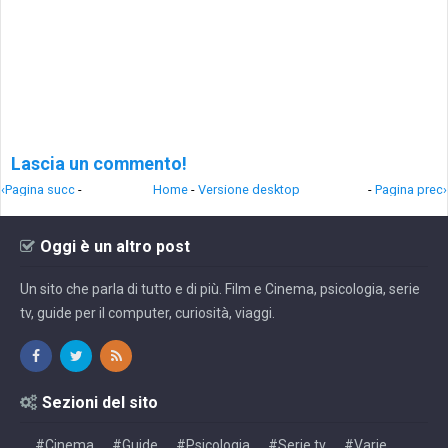
Lascia un commento!
‹Pagina succ
-
Home
-
Versione desktop
-
Pagina prec›
Oggi è un altro post
Un sito che parla di tutto e di più. Film e Cinema, psicologia, serie
tv, guide per il computer, curiosità, viaggi.
Sezioni del sito
#Cinema
#Guide
#Psicologia
#Serie tv
#Varie