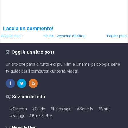
Lascia un commento!
‹Pagina succ
-
Home
-
Versione desktop
-
Pagina prec›
Oggi è un altro post
Un sito che parla di tutto e di più. Film e Cinema, psicologia, serie
tv, guide per il computer, curiosità, viaggi.
Sezioni del sito
#Cinema
#Guide
#Psicologia
#Serie tv
#Varie
#Viaggi
#Barzellette
Newsletter