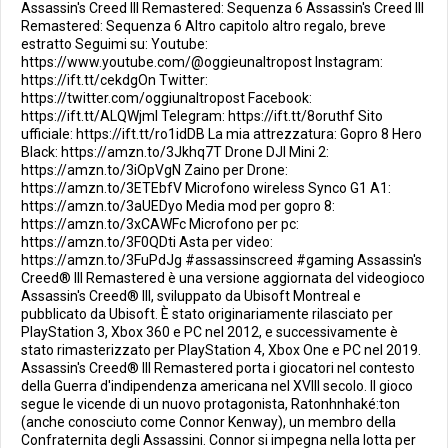
Assassin's Creed III Remastered: Sequenza 6 Assassin's Creed III
Remastered: Sequenza 6 Altro capitolo altro regalo, breve
estratto Seguimi su: Youtube:
https://www.youtube.com/@oggieunaltropost Instagram:
https://ift.tt/cekdgOn Twitter:
https://twitter.com/oggiunaltropost Facebook:
https://ift.tt/ALQWjml Telegram: https://ift.tt/8oruthf Sito
ufficiale: https://ift.tt/ro1idDB La mia attrezzatura: Gopro 8 Hero
Black: https://amzn.to/3Jkhq7T Drone DJI Mini 2:
https://amzn.to/3iOpVgN Zaino per Drone:
https://amzn.to/3ETEbfV Microfono wireless Synco G1 A1:
https://amzn.to/3aUEDyo Media mod per gopro 8:
https://amzn.to/3xCAWFc Microfono per pc:
https://amzn.to/3F0QDti Asta per video:
https://amzn.to/3FuPdJg #assassinscreed #gaming Assassin's
Creed® III Remastered è una versione aggiornata del videogioco
Assassin's Creed® III, sviluppato da Ubisoft Montreal e
pubblicato da Ubisoft. È stato originariamente rilasciato per
PlayStation 3, Xbox 360 e PC nel 2012, e successivamente è
stato rimasterizzato per PlayStation 4, Xbox One e PC nel 2019.
Assassin's Creed® III Remastered porta i giocatori nel contesto
della Guerra d'indipendenza americana nel XVIII secolo. Il gioco
segue le vicende di un nuovo protagonista, Ratonhnhaké:ton
(anche conosciuto come Connor Kenway), un membro della
Confraternita degli Assassini. Connor si impegna nella lotta per