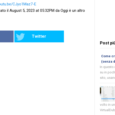
youtu.be/CJyo1Maz7-E
ato il August 5, 2023 at 05:32PM da Oggi è un altro
Twitter
Post pi
Come cre
(senza 
In questo
su in poch
sito, usand
volto in u
VirtualDub