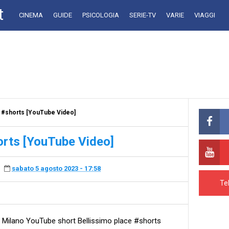
t
CINEMA
GUIDE
PSICOLOGIA
SERIE-TV
VARIE
VIAGGI
 #shorts [YouTube Video]
orts [YouTube Video]
sabato 5 agosto 2023 - 17:58
Te
 Milano YouTube short Bellissimo place #shorts