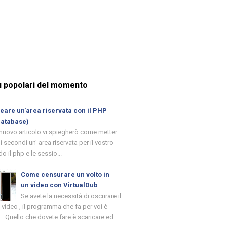
ù popolari del momento
are un'area riservata con il PHP
database)
 nuovo articolo vi spiegherò come metter
i secondi un' area riservata per il vostro
o il php e le sessio...
Come censurare un volto in
un video con VirtualDub
Se avete la necessità di oscurare il
n video , il programma che fa per voi è
 . Quello che dovete fare è scaricare ed ...