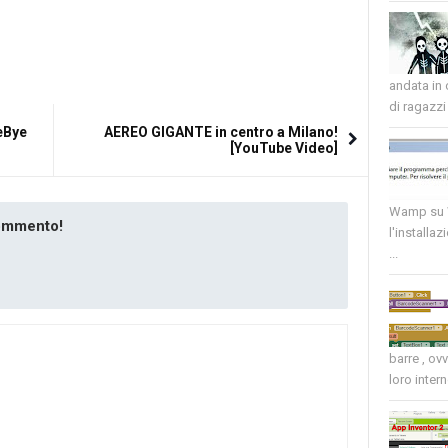
andata in
di ragazzi 
eBye
AEREO GIGANTE in centro a Milano!
[YouTube Video]
Wamp su W
commento!
l'installaz
...
barre , ov
loro intern