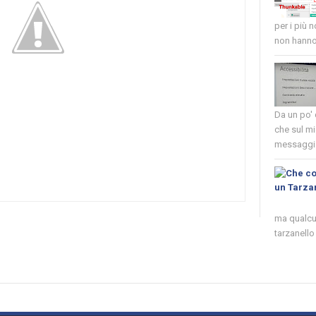
per i più 
non hanno 
Da un po'
che sul mi
messaggio
ma qualcun
tarzanello 