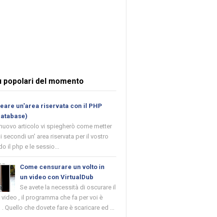
ù popolari del momento
are un'area riservata con il PHP
database)
 nuovo articolo vi spiegherò come metter
i secondi un' area riservata per il vostro
o il php e le sessio...
Come censurare un volto in
un video con VirtualDub
Se avete la necessità di oscurare il
n video , il programma che fa per voi è
 . Quello che dovete fare è scaricare ed ...