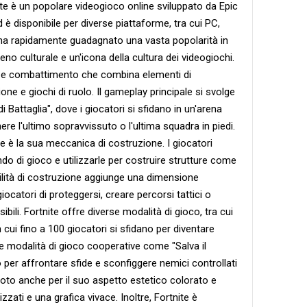
e è un popolare videogioco online sviluppato da Epic
 è disponibile per diverse piattaforme, tra cui PC,
co ha rapidamente guadagnato una vasta popolarità in
o culturale e un'icona della cultura dei videogiochi.
a e combattimento che combina elementi di
one e giochi di ruolo. Il gameplay principale si svolge
i Battaglia", dove i giocatori si sfidano in un'arena
nere l'ultimo sopravvissuto o l'ultima squadra in piedi.
ite è la sua meccanica di costruzione. I giocatori
o di gioco e utilizzarle per costruire strutture come
ilità di costruzione aggiunge una dimensione
ocatori di proteggersi, creare percorsi tattici o
ibili. Fortnite offre diverse modalità di gioco, tra cui
 cui fino a 100 giocatori si sfidano per diventare
e modalità di gioco cooperative come "Salva il
o per affrontare sfide e sconfiggere nemici controllati
 è noto anche per il suo aspetto estetico colorato e
izzati e una grafica vivace. Inoltre, Fortnite è