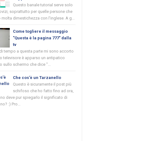
Questo banale tutorial serve solo
novizi, soprattutto per quelle persone che
molta dimestichezza con l'inglese. A g...
Come togliere il messaggio
"Questa è la pagina 777" dalla
tv
 di tempo a questa parte mi sono accorto
o televisore è apparso un antipatico
 sullo schermo che dice "...
Che cos'è un Tarzanello
Questo è sicuramente il post più
schifoso che ho fatto fino ad ora,
o deve pur spiegarlo il significato di
no? :) Pro...