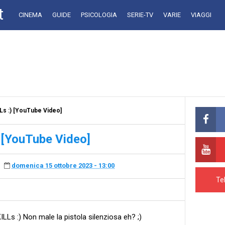
t
CINEMA
GUIDE
PSICOLOGIA
SERIE-TV
VARIE
VIAGGI
s :) [YouTube Video]
 [YouTube Video]
domenica 15 ottobre 2023 - 13:00
Te
Ls :) Non male la pistola silenziosa eh? ;)