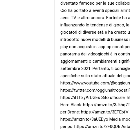
diventato famoso per le sue collabor
Ciò ha portato a eventi speciali all'in
serie TV e altro ancora. Fortnite ha 
influenzando le tendenze di gioco, l
giocatori di diverse età e ha creato 
introdotto nuovi modelli di business 
play con acquisti in-app opzionali pe
panorama dei videogiochi è in contin
aggiornamenti o cambiamenti signific
settembre 2021. Pertanto, ti consigli
specifiche sullo stato attuale del gi
https://www.youtube.com/@oggieunaltr
https://twitter.com/oggiunaltropost 
https://ift.tt/yArUGEs Sito ufficiale:
Hero Black: https://amzn.to/3Jkhq7T
per Drone: https://amzn.to/3ETEbfV
https://amzn.to/3aUEDyo Media mod
per pc: https://amzn.to/3F0QDti Asta