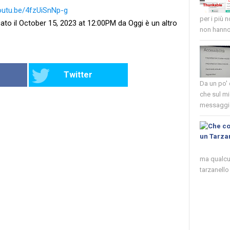
youtu.be/4fzUiSnNp-g
per i più 
ato il October 15, 2023 at 12:00PM da Oggi è un altro
non hanno 
Twitter
Da un po'
che sul mi
messaggio
ma qualcun
tarzanello 