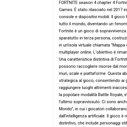
FORTNITE season 4 chapter 4 Fortnit
Games. È stato rilasciato nel 2017 ed
console e dispositivi mobili. Il gio
tutto il mondo, diventando un fenomen
Fortnite è un gioco di sopravvivenz
sparatutto in terza persona, costruzi
in un'isola virtuale chiamata "Mappa d
multiplayer online. L'obiettivo è rima
Una caratteristica distintiva di Fortn
possono raccogliere risorse dal mond
muri, scale e piattaforme. Questa ab
strategica al gioco, consentendo ai gi
raggiungere luoghi altrimenti inaccess
la popolare modalità Battle Royale, in
l'ultimo sopravvissuto. Ci sono anch
Mondo", in cui i giocatori collaboran
dall'intelligenza artificiale. Il gioco
distintivo, che include personaggi stil