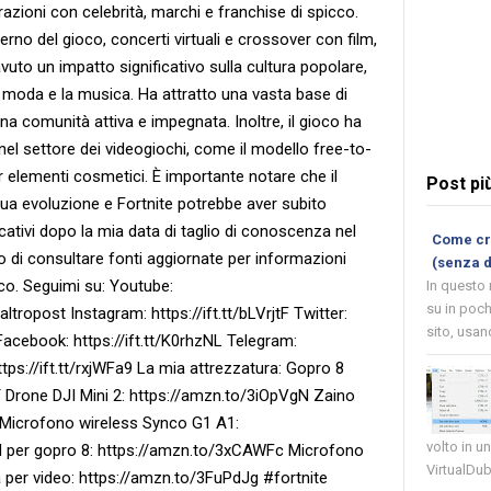
azioni con celebrità, marchi e franchise di spicco.
terno del gioco, concerti virtuali e crossover con film,
avuto un impatto significativo sulla cultura popolare,
a moda e la musica. Ha attratto una vasta base di
una comunità attiva e impegnata. Inoltre, il gioco ha
nel settore dei videogiochi, come il modello free-to-
r elementi cosmetici. È importante notare che il
Post pi
ua evoluzione e Fortnite potrebbe aver subito
ativi dopo la mia data di taglio di conoscenza nel
Come cre
o di consultare fonti aggiornate per informazioni
(senza 
oco. Seguimi su: Youtube:
In questo
su in poch
opost Instagram: https://ift.tt/bLVrjtF Twitter:
sito, usand
Facebook: https://ift.tt/K0rhzNL Telegram:
 https://ift.tt/rxjWFa9 La mia attrezzatura: Gopro 8
 Drone DJI Mini 2: https://amzn.to/3iOpVgN Zaino
 Microfono wireless Synco G1 A1:
volto in u
 per gopro 8: https://amzn.to/3xCAWFc Microfono
VirtualDub
 per video: https://amzn.to/3FuPdJg #fortnite