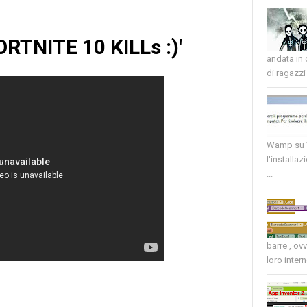
ORTNITE 10 KILLs :)'
andata in
di ragazzi 
Wamp su W
l'installaz
...
barre , ov
loro intern