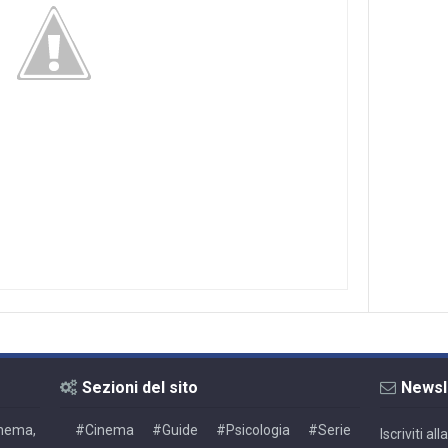
Sezioni del sito
Newsl
Cinema,
#Cinema
#Guide
#Psicologia
#Serie
Iscriviti a