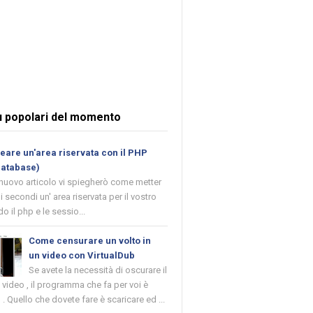
ù popolari del momento
are un'area riservata con il PHP
database)
 nuovo articolo vi spiegherò come metter
i secondi un' area riservata per il vostro
o il php e le sessio...
Come censurare un volto in
un video con VirtualDub
Se avete la necessità di oscurare il
n video , il programma che fa per voi è
 . Quello che dovete fare è scaricare ed ...