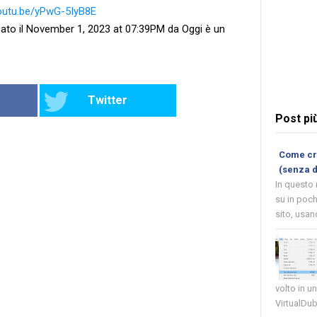
youtu.be/yPwG-5IyB8E
ato il November 1, 2023 at 07:39PM da Oggi è un
Twitter
Post pi
Come cre
(senza 
In questo
su in poch
sito, usand
volto in u
VirtualDub