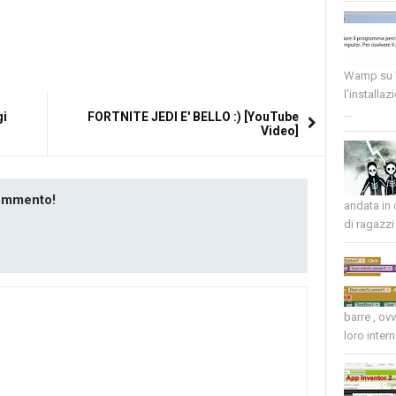
Wamp su W
l'installaz
...
gi
FORTNITE JEDI E' BELLO :) [YouTube
Video]
commento!
andata in
di ragazzi 
barre , ov
loro intern