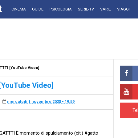
t
CINEMA
GUIDE
PSICOLOGIA
SERIE-TV
VARIE
VIAGGI
TTTI [YouTube Video]
[YouTube Video]
mercoledì 1 novembre 2023 - 19:59
Te
GATTTI È momento di spulciamento (cit.) #gatto