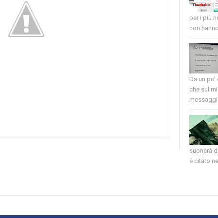
per i più 
non hanno 
Da un po'
che sul mi
messaggio
suonerà di
è citato nel