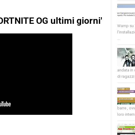
FORTNITE OG ultimi giorni'
Wamp su W
l'installaz
...
andata in
di ragazzi 
barre , ov
loro intern