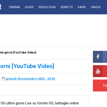
t
CINEMA
GUIDE
PSICOLOGIA
SERIE-TV
VARIE
VIAGGI
mi giorni [YouTube Video]
orni [YouTube Video]
giovedì 30 novembre 2023 - 22:59
Te
 ultimi giorni Live su fornite OG, battaglie online