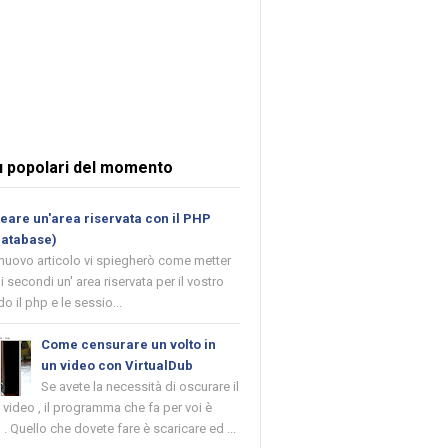
ù popolari del momento
are un'area riservata con il PHP
database)
 nuovo articolo vi spiegherò come metter
i secondi un' area riservata per il vostro
o il php e le sessio...
Come censurare un volto in
un video con VirtualDub
Se avete la necessità di oscurare il
n video , il programma che fa per voi è
 . Quello che dovete fare è scaricare ed ...