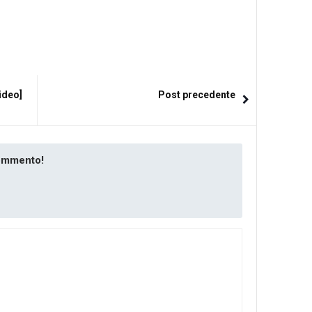
ideo]
Post precedente
commento!