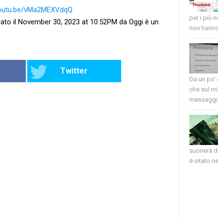
youtu.be/vMa2MEXVdqQ
per i più 
ato il November 30, 2023 at 10:52PM da Oggi è un
non hanno 
Twitter
Da un po'
che sul mi
messaggio
suonerà di
è citato nel