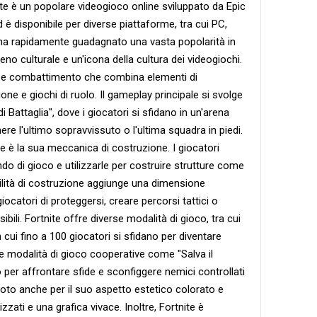
e è un popolare videogioco online sviluppato da Epic
 è disponibile per diverse piattaforme, tra cui PC,
co ha rapidamente guadagnato una vasta popolarità in
o culturale e un'icona della cultura dei videogiochi.
a e combattimento che combina elementi di
one e giochi di ruolo. Il gameplay principale si svolge
i Battaglia", dove i giocatori si sfidano in un'arena
nere l'ultimo sopravvissuto o l'ultima squadra in piedi.
ite è la sua meccanica di costruzione. I giocatori
o di gioco e utilizzarle per costruire strutture come
ilità di costruzione aggiunge una dimensione
ocatori di proteggersi, creare percorsi tattici o
ibili. Fortnite offre diverse modalità di gioco, tra cui
 cui fino a 100 giocatori si sfidano per diventare
e modalità di gioco cooperative come "Salva il
o per affrontare sfide e sconfiggere nemici controllati
 è noto anche per il suo aspetto estetico colorato e
izzati e una grafica vivace. Inoltre, Fortnite è