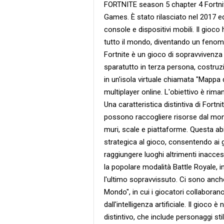
FORTNITE season 5 chapter 4 Fortnit
Games. È stato rilasciato nel 2017 ed
console e dispositivi mobili. Il gio
tutto il mondo, diventando un fenomen
Fortnite è un gioco di sopravvivenz
sparatutto in terza persona, costruzi
in un'isola virtuale chiamata "Mappa d
multiplayer online. L'obiettivo è rima
Una caratteristica distintiva di Fortn
possono raccogliere risorse dal mond
muri, scale e piattaforme. Questa ab
strategica al gioco, consentendo ai gi
raggiungere luoghi altrimenti inaccess
la popolare modalità Battle Royale, in
l'ultimo sopravvissuto. Ci sono anch
Mondo", in cui i giocatori collaboran
dall'intelligenza artificiale. Il gioco
distintivo, che include personaggi stil