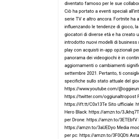
diventato famoso per le sue collabor
Ciò ha portato a eventi speciali all'in
serie TV e altro ancora. Fortnite ha 
influenzando le tendenze di gioco, l
giocatori di diverse età e ha creato 
introdotto nuovi modelli di business 
play con acquisti in-app opzionali pe
panorama dei videogiochi è in contin
aggiornamenti o cambiamenti signific
settembre 2021. Pertanto, ti consigli
specifiche sullo stato attuale del gi
https://www.youtube.com/@oggieunalt
https://twitter.com/oggiunaltropost 
https://ift.tt/C0x13Te Sito ufficiale:
Hero Black: https://amzn.to/3Jkhq7T
per Drone: https://amzn.to/3ETEbfV
https://amzn.to/3aUEDyo Media mod
per pc: https://amzn.to/3F0QDti Asta