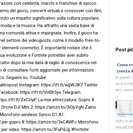
azioni con celebrità, marchi e franchise di spicco.
terno del gioco, concerti virtuali e crossover con film,
avuto un impatto significativo sulla cultura popolare,
a moda e la musica. Ha attratto una vasta base di
una comunità attiva e impegnata. Inoltre, il gioco ha
nel settore dei videogiochi, come il modello free-to-
r elementi cosmetici. È importante notare che il
Post pi
ua evoluzione e Fortnite potrebbe aver subito
ativi dopo la mia data di taglio di conoscenza nel
Come cre
o di consultare fonti aggiornate per informazioni
(senza 
oco. Seguimi su: Youtube:
In questo
su in poch
ropost Instagram: https://ift.tt/wgWJIK7 Twitter:
sito, usand
Facebook: https://ift.tt/VH0h5ye Telegram:
 https://ift.tt/ZeCUyiF La mia attrezzatura: Gopro 8
 Drone DJI Mini 2: https://amzn.to/3iOpVgN Zaino
 Microfono wireless Synco G1 A1:
volto in u
 per gopro 8: https://amzn.to/3xCAWFc Microfono
VirtualDub
 per video: https://amzn.to/3FuPdJg #fortnite