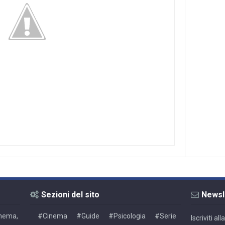
Sezioni del sito
Newsl
Cinema,
#Cinema
#Guide
#Psicologia
#Serie
Iscriviti a