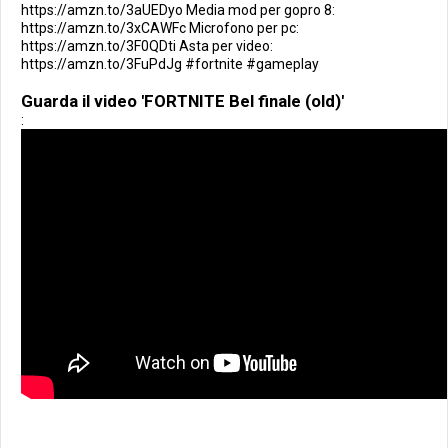
https://amzn.to/3aUEDyo Media mod per gopro 8:
https://amzn.to/3xCAWFc Microfono per pc:
https://amzn.to/3F0QDti Asta per video:
https://amzn.to/3FuPdJg #fortnite #gameplay
Guarda il video 'FORTNITE Bel finale (old)'
: