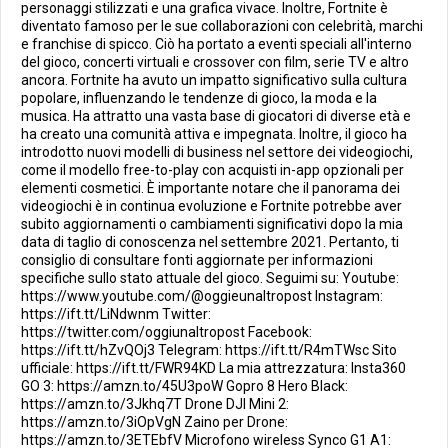
personaggi stilizzati e una grafica vivace. Inoltre, Fortnite è
diventato famoso per le sue collaborazioni con celebrità, marchi
e franchise di spicco. Ciò ha portato a eventi speciali all'interno
del gioco, concerti virtuali e crossover con film, serie TV e altro
ancora. Fortnite ha avuto un impatto significativo sulla cultura
popolare, influenzando le tendenze di gioco, la moda e la
musica. Ha attratto una vasta base di giocatori di diverse età e
ha creato una comunità attiva e impegnata. Inoltre, il gioco ha
introdotto nuovi modelli di business nel settore dei videogiochi,
come il modello free-to-play con acquisti in-app opzionali per
elementi cosmetici. È importante notare che il panorama dei
videogiochi è in continua evoluzione e Fortnite potrebbe aver
subito aggiornamenti o cambiamenti significativi dopo la mia
data di taglio di conoscenza nel settembre 2021. Pertanto, ti
consiglio di consultare fonti aggiornate per informazioni
specifiche sullo stato attuale del gioco. Seguimi su: Youtube:
https://www.youtube.com/@oggieunaltropost Instagram:
https://ift.tt/LiNdwnm Twitter:
https://twitter.com/oggiunaltropost Facebook:
https://ift.tt/hZvQOj3 Telegram: https://ift.tt/R4mTWsc Sito
ufficiale: https://ift.tt/FWR94KD La mia attrezzatura: Insta360
GO 3: https://amzn.to/45U3poW Gopro 8 Hero Black:
https://amzn.to/3Jkhq7T Drone DJI Mini 2:
https://amzn.to/3iOpVgN Zaino per Drone:
https://amzn.to/3ETEbfV Microfono wireless Synco G1 A1: