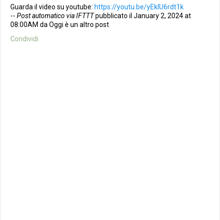
Guarda il video su youtube:
https://youtu.be/yEkIU6rdt1k
--
Post automatico via IFTTT
pubblicato il January 2, 2024 at
08:00AM da Oggi è un altro post
Condividi