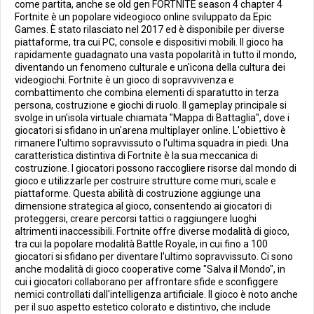
come partita, anche se old gen FORTNITE season 4 chapter 4
Fortnite è un popolare videogioco online sviluppato da Epic
Games. È stato rilasciato nel 2017 ed è disponibile per diverse
piattaforme, tra cui PC, console e dispositivi mobili. Il gioco ha
rapidamente guadagnato una vasta popolarità in tutto il mondo,
diventando un fenomeno culturale e un'icona della cultura dei
videogiochi. Fortnite è un gioco di sopravvivenza e
combattimento che combina elementi di sparatutto in terza
persona, costruzione e giochi di ruolo. Il gameplay principale si
svolge in un'isola virtuale chiamata "Mappa di Battaglia", dove i
giocatori si sfidano in un'arena multiplayer online. L'obiettivo è
rimanere l'ultimo sopravvissuto o l'ultima squadra in piedi. Una
caratteristica distintiva di Fortnite è la sua meccanica di
costruzione. I giocatori possono raccogliere risorse dal mondo di
gioco e utilizzarle per costruire strutture come muri, scale e
piattaforme. Questa abilità di costruzione aggiunge una
dimensione strategica al gioco, consentendo ai giocatori di
proteggersi, creare percorsi tattici o raggiungere luoghi
altrimenti inaccessibili. Fortnite offre diverse modalità di gioco,
tra cui la popolare modalità Battle Royale, in cui fino a 100
giocatori si sfidano per diventare l'ultimo sopravvissuto. Ci sono
anche modalità di gioco cooperative come "Salva il Mondo", in
cui i giocatori collaborano per affrontare sfide e sconfiggere
nemici controllati dall'intelligenza artificiale. Il gioco è noto anche
per il suo aspetto estetico colorato e distintivo, che include