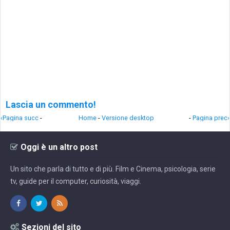
Lascia un commento!
‹Pagina succ
-
Home
-
Versione desktop
-
Pagina prec›
Oggi è un altro post
Un sito che parla di tutto e di più. Film e Cinema, psicologia, serie
tv, guide per il computer, curiosità, viaggi.
Sezioni del sito