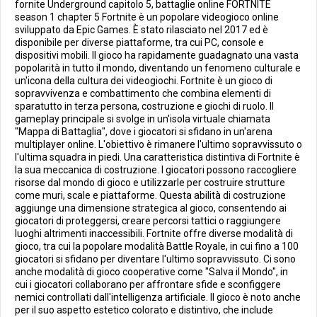
fornite Underground capitolo 5, battaglie online FORTNITE
season 1 chapter 5 Fortnite è un popolare videogioco online
sviluppato da Epic Games. È stato rilasciato nel 2017 ed è
disponibile per diverse piattaforme, tra cui PC, console e
dispositivi mobili. Il gioco ha rapidamente guadagnato una vasta
popolarità in tutto il mondo, diventando un fenomeno culturale e
un'icona della cultura dei videogiochi. Fortnite è un gioco di
sopravvivenza e combattimento che combina elementi di
sparatutto in terza persona, costruzione e giochi di ruolo. Il
gameplay principale si svolge in un'isola virtuale chiamata
"Mappa di Battaglia", dove i giocatori si sfidano in un'arena
multiplayer online. L'obiettivo è rimanere l'ultimo sopravvissuto o
l'ultima squadra in piedi. Una caratteristica distintiva di Fortnite è
la sua meccanica di costruzione. I giocatori possono raccogliere
risorse dal mondo di gioco e utilizzarle per costruire strutture
come muri, scale e piattaforme. Questa abilità di costruzione
aggiunge una dimensione strategica al gioco, consentendo ai
giocatori di proteggersi, creare percorsi tattici o raggiungere
luoghi altrimenti inaccessibili. Fortnite offre diverse modalità di
gioco, tra cui la popolare modalità Battle Royale, in cui fino a 100
giocatori si sfidano per diventare l'ultimo sopravvissuto. Ci sono
anche modalità di gioco cooperative come "Salva il Mondo", in
cui i giocatori collaborano per affrontare sfide e sconfiggere
nemici controllati dall'intelligenza artificiale. Il gioco è noto anche
per il suo aspetto estetico colorato e distintivo, che include