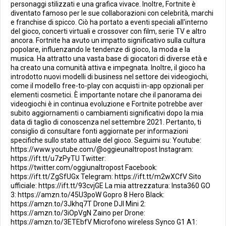
personaggi stilizzati e una grafica vivace. Inoltre, Fortnite è
diventato famoso per le sue collaborazioni con celebrità, marchi
e franchise di spicco. Ciò ha portato a eventi speciali all'interno
del gioco, concerti virtuali e crossover con film, serie TV e altro
ancora. Fortnite ha avuto un impatto significativo sulla cultura
popolare, influenzando le tendenze di gioco, la moda e la
musica. Ha attratto una vasta base di giocatori di diverse età e
ha creato una comunità attiva e impegnata. Inoltre, il gioco ha
introdotto nuovi modelli di business nel settore dei videogiochi,
come il modello free-to-play con acquisti in-app opzionali per
elementi cosmetici. È importante notare che il panorama dei
videogiochi è in continua evoluzione e Fortnite potrebbe aver
subito aggiornamenti o cambiamenti significativi dopo la mia
data di taglio di conoscenza nel settembre 2021. Pertanto, ti
consiglio di consultare fonti aggiornate per informazioni
specifiche sullo stato attuale del gioco. Seguimi su: Youtube:
https://www.youtube.com/@oggieunaltropost Instagram:
https://ift.tt/u7zPyTU Twitter:
https://twitter.com/oggiunaltropost Facebook:
https://ift.tt/ZgSfUGx Telegram: https://ift.tt/m2wXCfV Sito
ufficiale: https://ift.tt/93cvjGE La mia attrezzatura: Insta360 GO
3: https://amzn.to/45U3poW Gopro 8 Hero Black:
https://amzn.to/3Jkhq7T Drone DJI Mini 2:
https://amzn.to/3iOpVgN Zaino per Drone:
https://amzn.to/3ETEbfV Microfono wireless Synco G1 A1: