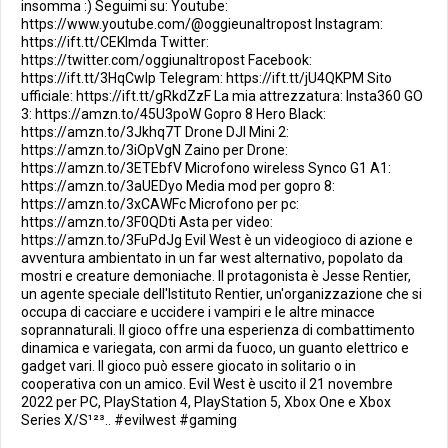
insomma :) Seguimi su: Youtube:
https://www.youtube.com/@oggieunaltropost Instagram:
https://ift.tt/CEKImda Twitter:
https://twitter.com/oggiunaltropost Facebook:
https://ift.tt/3HqCwIp Telegram: https://ift.tt/jU4QKPM Sito
ufficiale: https://ift.tt/gRkdZzF La mia attrezzatura: Insta360 GO
3: https://amzn.to/45U3poW Gopro 8 Hero Black:
https://amzn.to/3Jkhq7T Drone DJI Mini 2:
https://amzn.to/3iOpVgN Zaino per Drone:
https://amzn.to/3ETEbfV Microfono wireless Synco G1 A1:
https://amzn.to/3aUEDyo Media mod per gopro 8:
https://amzn.to/3xCAWFc Microfono per pc:
https://amzn.to/3F0QDti Asta per video:
https://amzn.to/3FuPdJg Evil West è un videogioco di azione e
avventura ambientato in un far west alternativo, popolato da
mostri e creature demoniache. Il protagonista è Jesse Rentier,
un agente speciale dell'Istituto Rentier, un'organizzazione che si
occupa di cacciare e uccidere i vampiri e le altre minacce
soprannaturali. Il gioco offre una esperienza di combattimento
dinamica e variegata, con armi da fuoco, un guanto elettrico e
gadget vari. Il gioco può essere giocato in solitario o in
cooperativa con un amico. Evil West è uscito il 21 novembre
2022 per PC, PlayStation 4, PlayStation 5, Xbox One e Xbox
Series X/S¹²³.. #evilwest #gaming